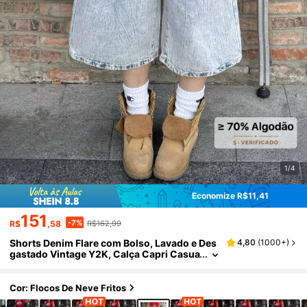
1/4
Economize R$11,41
151
-7%
R$
,58
R$162,99
Shorts Denim Flare com Bolso, Lavado e Des
4,80
(
1000+
)
gastado Vintage Y2K, Calça Capri Casua
l Confortável para Férias Feminina, Prim
avera/Verão
Cor: Flocos De Neve Fritos