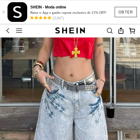
SHEIN - Moda online
×
OBTER
Baixe o App e ganhe cupom exclusivo de 15% OFF!
(2,847)