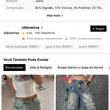
Material:
Jeans
44K Seguidores
4,90
Composição:
80% Algodão, 13% Viscose, 5% Poliéster, 2% Fibra modal
Veja mais
44K Seguidores
4,90
olblowhse
Seguir
44K Seguidores
4,90
h***o
pago
1 dia atrás
420K Vendido recentemente
200K Compra recorrente
44K Seguidores
ótima qualidade (9999+)
igual a foto (9999+)
suave (9999+)
óti
4,90
Você Também Pode Gostar
44K Seguidores
4,90
Recomendar
Jóias & Relógios
Roupa interior e roupa de dormir
44K Seguidores
4,90
44K Seguidores
4,90
44K Seguidores
4,90