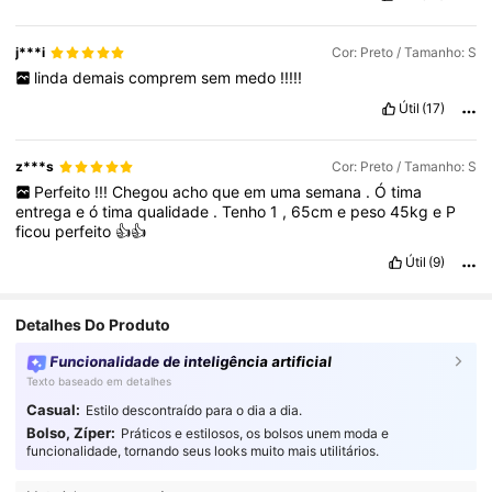
j***i
Cor: Preto / Tamanho: S
linda
demais
comprem
sem
medo
!!!!!
Útil
(17)
z***s
Cor: Preto / Tamanho: S
Perfeito
!!!
Chegou
acho
que
em
uma
semana
.
Ó
tima
entrega
e
ó
tima
qualidade
.
Tenho
1
,
65cm
e
peso
45kg
e
P
ficou
perfeito
👍👍
Útil
(9)
Detalhes Do Produto
Funcionalidade de inteligência artificial
Texto baseado em detalhes
Casual:
Estilo descontraído para o dia a dia.
Bolso, Zíper:
Práticos e estilosos, os bolsos unem moda e
funcionalidade, tornando seus looks muito mais utilitários.