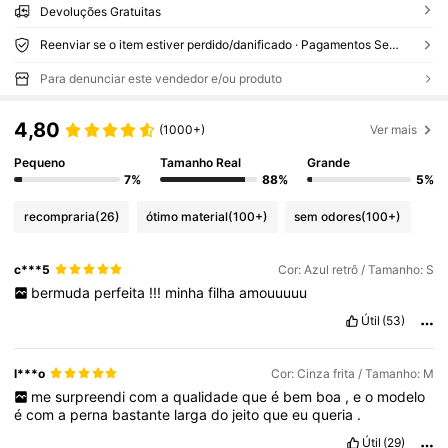
Devoluções Gratuitas
Reenviar se o item estiver perdido/danificado · Pagamentos Seguros · Proteção de privacidade
Para denunciar este vendedor e/ou produto
4,80
(1000+)
Ver mais
Pequeno
Tamanho Real
Grande
7%
88%
5%
recompraria
(26)
ótimo material
(100+)
sem odores
(100+)
c***5
Cor: Azul retrô / Tamanho: S
bermuda
perfeita
!!!
minha
filha
amouuuuu
Útil
(53)
l***o
Cor: Cinza frita / Tamanho: M
me
surpreendi
com
a
qualidade
que
é
bem
boa
,
e
o
modelo
é
com
a
perna
bastante
larga
do
jeito
que
eu
queria
.
Útil
(29)