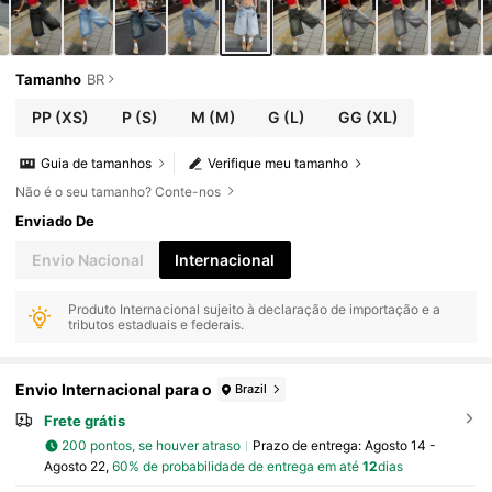
Tamanho
BR
PP
(XS)
P
(S)
M
(M)
G
(L)
GG
(XL)
Guia de tamanhos
Verifique meu tamanho
Não é o seu tamanho? Conte-nos
Enviado De
Envio Nacional
Internacional
Produto Internacional sujeito à declaração de importação e a
tributos estaduais e federais.
Envio Internacional para o
Brazil
Frete grátis
200 pontos, se houver atraso
Prazo de entrega:
Agosto 14 -
Agosto 22,
60% de probabilidade de entrega em até
12
dias