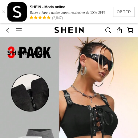
SHEIN - Moda online
×
OBTER
Baixe o App e ganhe cupom exclusivo de 15% OFF!
(2,847)