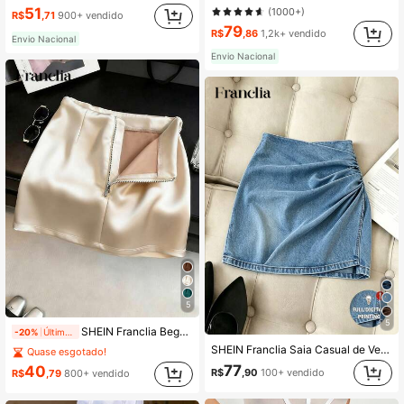
51
(1000+)
R$
,71
900+ vendido
79
R$
,86
1,2k+ vendido
Envio Nacional
Envio Nacional
5
5
SHEIN Franclia Bege,Verão,Elegante,Saia A-Line de Cetim de Cintura Baixa para Noite de Encontro Feminina, Saia Curta com Zíper Estilo Menina, Estilo Coreano Y2K Casual para Escritório
-20%
Últimos 2 dias
SHEIN Franclia Saia Casual de Verão com Efeito Denim Assimétrico
Quase esgotado!
77
40
R$
,90
100+ vendido
R$
,79
800+ vendido