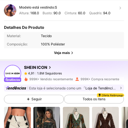
Modelo está vestindo:
S
Altura:
168.0
Busto:
90.0
Cintura:
60.0
Quadris:
94.0
Detalhes Do Produto
1.8M Seguidores
4,91
Material:
Tecido
Composição:
100% Poliéster
1.8M Seguidores
4,91
Veja mais
SHEIN ICON
1.8M Seguidores
4,91
s***1
pago
1 dia atrás
999K+ Vendido recentemente
999K+ Compra recorrente
1.8M Seguidores
4,91
Esta loja é selecionada como um
「Loja de Tendências」
Oferta Relâmpago
Seguir
Todos os itens
1.8M Seguidores
4,91
1.8M Seguidores
4,91