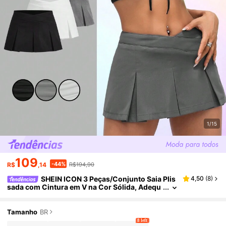
1/15
109
-44%
R$
,14
R$194,90
SHEIN ICON 3 Peças/Conjunto Saia Plis
4,50
(
8
)
sada com Cintura em V na Cor Sólida, Adequ
ada para Estilo Mini Saia Kpop de Verão (3 Pa
cotes)
Tamanho
BR
8 left