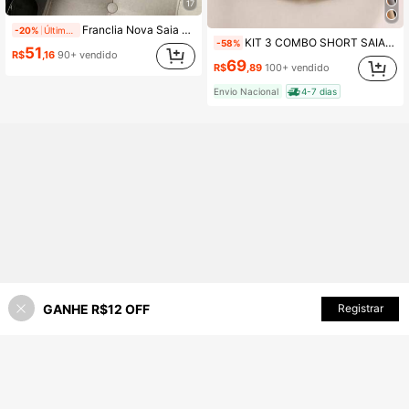
17
Franclia Nova Saia Bodycon Plissada de Cintura Alta Slim com Bainha Assimétrica Brilhante na Moda, Primavera/Verão
-20%
Últimos 2 dias
KIT 3 COMBO SHORT SAIA COM FENDA ALFAIATARIA FESTA TODAS AS OCASIOES
-58%
51
R$
,16
90+ vendido
69
R$
,89
100+ vendido
Envio Nacional
4-7 dias
GANHE R$12 OFF
Registrar
44% OFF!
ADICIONAR AO CARRINHO