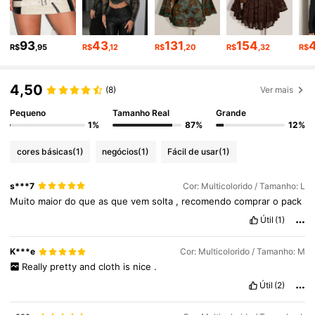
1.8M Seguidores
4,91
93
43
131
154
R$
,95
R$
,12
R$
,20
R$
,32
R$
4,50
1.8M Seguidores
4,91
(8)
Ver mais
Pequeno
Tamanho Real
Grande
1%
87%
12%
1.8M Seguidores
4,91
cores básicas
(1)
negócios
(1)
Fácil de usar
(1)
1.8M Seguidores
4,91
s***7
Cor: Multicolorido / Tamanho: L
Muito
maior
do
que
as
que
vem
solta
,
recomendo
comprar
o
pack
Útil
(1)
1.8M Seguidores
4,91
K***e
Cor: Multicolorido / Tamanho: M
Really
pretty
and
cloth
is
nice
.
Útil
(2)