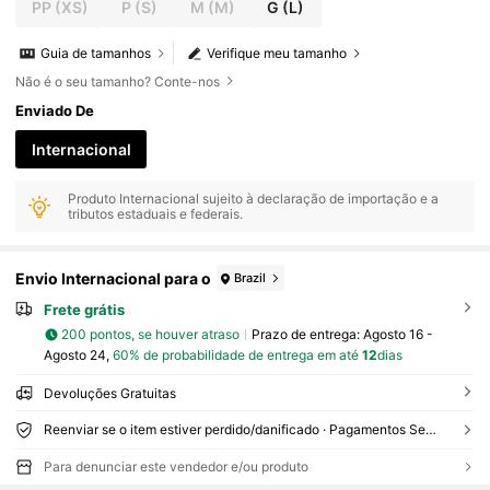
PP
(XS)
P
(S)
M
(M)
G
(L)
Guia de tamanhos
Verifique meu tamanho
Não é o seu tamanho? Conte-nos
Enviado De
Internacional
Produto Internacional sujeito à declaração de importação e a
tributos estaduais e federais.
Envio Internacional para o
Brazil
Frete grátis
200 pontos, se houver atraso
Prazo de entrega:
Agosto 16 -
Agosto 24,
60% de probabilidade de entrega em até
12
dias
Devoluções Gratuitas
Reenviar se o item estiver perdido/danificado · Pagamentos Seguros · Proteção de privacidade
Para denunciar este vendedor e/ou produto