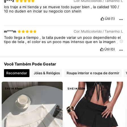
g***z
Cor: Multicolorido / Tamanho: L
los
traje
a
mi
tienda
y
se
mueve
todo
super
bien
,
la
calidad
100
/
10
no
duden
en
inciar
su
negocio
con
shein
Útil
(1)
m***m
Cor: Multicolorido / Tamanho: L
Todo
llega
a
tiempo
,
la
talla
puede
variar
un
poco
dependiendo
el
tipo
de
tela
,
el
color
es
un
poco
mas
intenso
que
en
la
imagen
,
pedidos
express
recibo
en
6
dias
👌🤩
Útil
(0)
Você Também Pode Gostar
Recomendar
Jóias & Relógios
Roupa interior e roupa de dormir