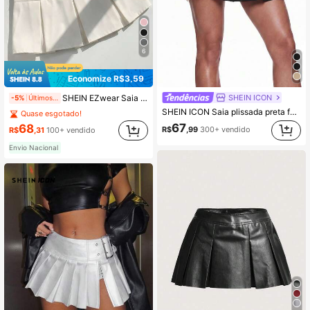
6
Economize R$3,59
SHEIN ICON
SHEIN EZwear Saia Plissada com Detalhe de Cintura Larga e Dobra
-5%
Últimos 2 dias
SHEIN ICON Saia plissada preta fofa de moda doce e estilo de rua para uso no trabalho, cintura super baixa, para mulheres
Quase esgotado!
67
68
R$
,99
300+ vendido
R$
,31
100+ vendido
Envio Nacional