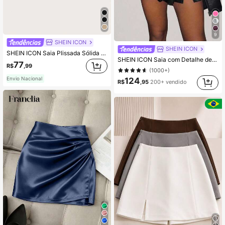
9
SHEIN ICON
SHEIN ICON
SHEIN ICON Saia Plissada Sólida Casual de Verão para Mulheres
SHEIN ICON Saia com Detalhe de Fivela de Cintura Baixa Pregueada Preta Estilo Anos 90 e Y2K
77
R$
,99
(1000+)
Envio Nacional
124
R$
,95
200+ vendido