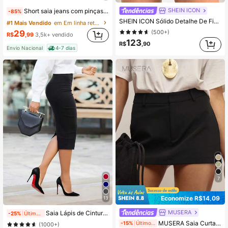
SHEIN ICON
Short saia jeans com pinças brilho 100% jeans sintura alta elegante 2026
-85%
SHEIN ICON Sólido Detalhe De Fivela Saia Plissada
#1 Mais Vendido
em Em linha reta Saias do dia a dia
(500+)
29
R$
,99
3,5k+ vendido
123
R$
,90
Envio Nacional
4-7 dias
7
Economize R$14,09
13
MUSERA
Saia Lápis de Cintura Alta Sólida com Rosa de Pedra Preciosa para Deslocamento de Outono, Profissional de Volta às Aulas, Preta
-25%
Últimos 2 dias
MUSERA Saia Curta Elegante Ajustada de Cintura Baixa para Noite, Trabalho, Férias, Verão, Festa, Casual
-15%
Últimos 2 dias
(1000+)