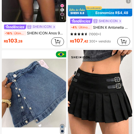
5
Economize R$4,48
9
SHEIN ICON
SHEIN ICON
SHEIN X Antonella SHEIN ICON Sólido Couro Pu Saia Plissada
-4%
Últimos 2 dias
SHEIN ICON Anos 90 Low Rise Bainha Pregueada Detalhe Fivela Couro Do Plutônio Saia Plissada
-16%
Últimos 2 dias
(1000+)
107
103
R$
,42
300+ vendido
R$
,28