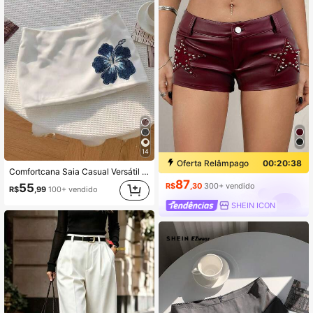
14
Oferta Relâmpago
00:20:37
Comfortcana Saia Casual Versátil de Moda Mini com Estampa Floral, Verão
87
R$
,30
300+ vendido
55
R$
,99
100+ vendido
SHEIN ICON