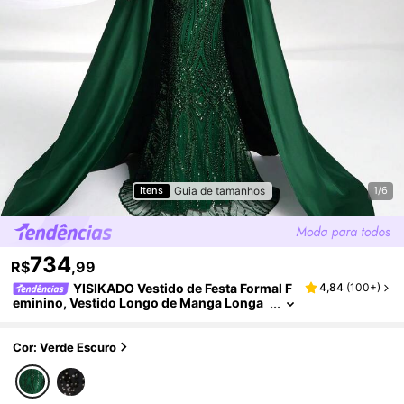
Guia de tamanhos
Itens
1/6
734
R$
,99
YISIKADO Vestido de Festa Formal F
4,84
(
100+
)
eminino, Vestido Longo de Manga Longa
Luxuoso e Elegante com Emenda de Lant
ejoulas e Cetim, Vestido de Convidada de Cas
amento Primavera Outono
Cor: Verde Escuro