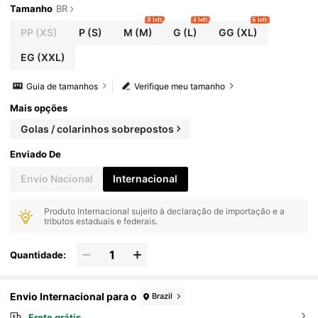
Tamanho
BR
8 left
4 left
6 left
PP
(XS)
P
(S)
M
(M)
G
(L)
GG
(XL)
EG
(XXL)
Guia de tamanhos
Verifique meu tamanho
Mais opções
Golas / colarinhos sobrepostos
Enviado De
Envio Nacional
Internacional
Produto Internacional sujeito à declaração de importação e a
tributos estaduais e federais.
Quantidade:
Envio Internacional para o
Brazil
Frete grátis