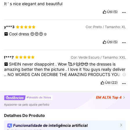
It
’
s
nice
elegant
and
beautiful
Útil
(5)
y***3
Cor: Preto / Tamanho: XL
Cool
dress
😍😍😍☺️
Útil
(5)
f***7
Cor: Verde Escuro / Tamanho: XXL
SHEIN
never
disappoint
.
Wow
🥰🎉🙌😍😍
the
dresses
is
amazing
better
then
the
picture
.
I
love
it
You
guys
really
deliver
..
NO
WORDS
CAN
DECRIBE
THE
AMAZING
PRODUCTS
YOU
GUYS
DELIVER
ALWAYS
.
AND
DELIVERY
SERVICE
IS
JUST
SO
Útil
(22)
EXCELLENT
🙌🙌🤗
EM ALTA
Top 4
#Vestido de Noiva
Apaixone-se pelo ajuste perfeito
Detalhes Do Produto
Funcionalidade de inteligência artificial