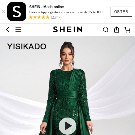
SHEIN - Moda online
×
OBTER
Baixe o App e ganhe cupom exclusivo de 15% OFF!
(2,847)