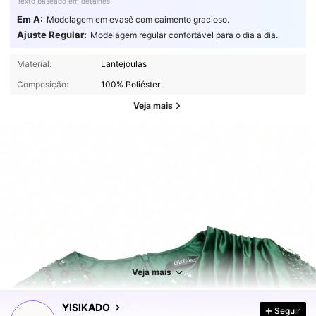
Texto baseado em detalhes
Em A:
Modelagem em evasê com caimento gracioso.
Ajuste Regular:
Modelagem regular confortável para o dia a dia.
Material:
Lantejoulas
Composição:
100% Poliéster
Veja mais
127K Seguidores
4,91
Veja mais
127K Seguidores
4,91
YISIKADO
Seguir