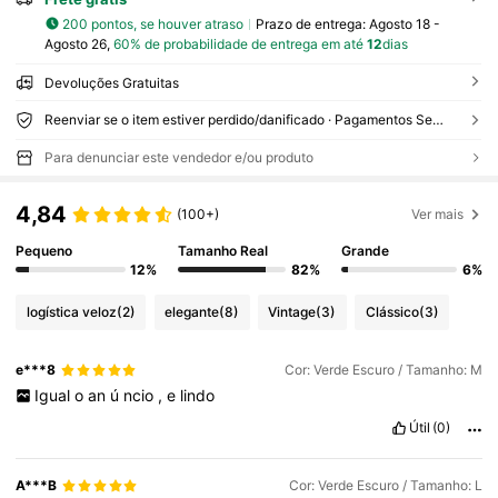
200 pontos, se houver atraso
Prazo de entrega:
Agosto 18 -
Agosto 26,
60% de probabilidade de entrega em até
12
dias
Devoluções Gratuitas
Reenviar se o item estiver perdido/danificado · Pagamentos Seguros · Proteção de privacidade
Para denunciar este vendedor e/ou produto
4,84
(100+)
Ver mais
Pequeno
Tamanho Real
Grande
12%
82%
6%
logística veloz
(2)
elegante
(8)
Vintage
(3)
Clássico
(3)
e***8
Cor: Verde Escuro / Tamanho: M
Igual
o
an
ú
ncio
,
e
lindo
Útil
(0)
A***B
Cor: Verde Escuro / Tamanho: L