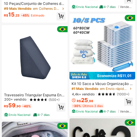
10 Peças/Conjunto de Colheres de
Envio Nacional
4-7 dias
Vendedor Indicado
Sobremesa de Aço Inoxidável - For
#9 Mais Vendido
em Colheres De Sobremesa
mato Elegante de Colher de Chá, C
15
R$
,23
-45%
Estimado
olheres de Melancia, Adequadas pa
ra Café, Sorvete, Frutas, Utensílios
de Cozinha, Material Escolar
Economize R$11,01
Kit 10 Saco a Vácuo Organização d
e Roupas Com Bomba De Mala Via
#1 Mais Vendido
em Envio rápido Sacos de armazenamento dobráveis
gem Guarda Roupa
4,4k+ vendido
(1000+)
Travesseiro Triangular Espuma Enc
25
osto Adulto Apoio Costas Repouso
200+ vendido
(500+)
R$
,98
Leitura Preto
59
-30%
Últimos 3 dias
R$
,90
-40%
Envio Nacional
4-7 dias
Vendedor Indicado
Envio Nacional
4-7 dias