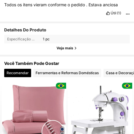
Todos
os
itens
vieram
conforme
o
pedido
.
Estava
anciosa
Útil
(1)
Detalhes Do Produto
Especificação geral:
1 pc
Veja mais
Você Também Pode Gostar
Recomendar
Ferramentas e Reformas Domésticas
Casa e Decoraç