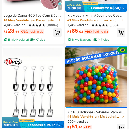
Economize R$54,97
18
Jogo de Cama 400 fios Com Elástic
Kit Mesa + Mini Máquina de Costur
o Padrão Hotel Solteiro Casal Quee
a Elétrica Portátil Bivolt
#1 Mais Vendido
em Diariamente Conjuntos de lençóis com fronhas
#1 Mais Vendido
em Envio rápido Máquinas de costura
n King
4,4k+ vendido
1,4k+ vendido
(1000+)
(500+)
23
65
R$
,99
-73%
Último dia
R$
,03
-46%
Último dia
Envio Nacional
4-7 dias
Envio Nacional
4-7 dias
Kit 100 Bolinhas Coloridas Para Pis
cina Saco de Bolinhas Bolas Sortid
#5 Mais Vendido
em Multicolorido Brinquedos de piscina para crianç
as Grande 76mm
200+ vendido
Economize R$12,67
51
R$
,90
-42%