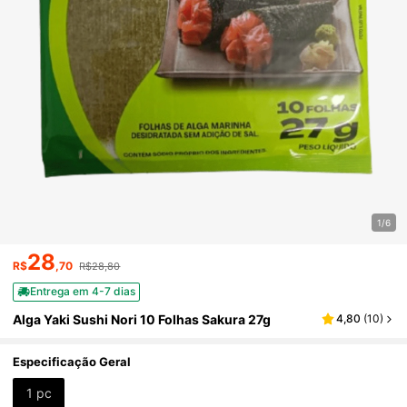
1/6
28
R$
,70
R$28,80
Entrega em 4-7 dias
Alga Yaki Sushi Nori 10 Folhas Sakura 27g
4,80
(
10
)
Especificação Geral
1 pc