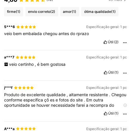
firme
(1)
envio correto
(2)
amor
(1)
ótima qualidade
(1)
5***6
Especificação geral: 1 pc
veio
bem
embalada
chegou
antes
do
rprazo
Útil
(2)
a***7
Especificação geral: 1 pc
veio
certinho
,
é
bem
gostosa
Útil
(1)
j***f
Especificação geral: 1 pc
Produto
de
excelente
qualidade
,
altamente
resistente
.
Chegou
conforme
especifica
çõ
es
e
fotos
do
site
.
Em
outra
oportunidade
se
houver
necessidade
farei
a
recompra
do
produto
e
tamb
é
m
estou
indicando
aos
meus
amigo
.
Útil
(1)
A***a
Especificação geral: 1 pc