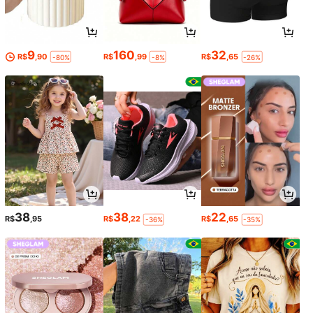
9
160
32
R$
,90
R$
,99
R$
,65
-80%
-8%
-26%
38
38
22
R$
,95
R$
,22
R$
,65
-36%
-35%