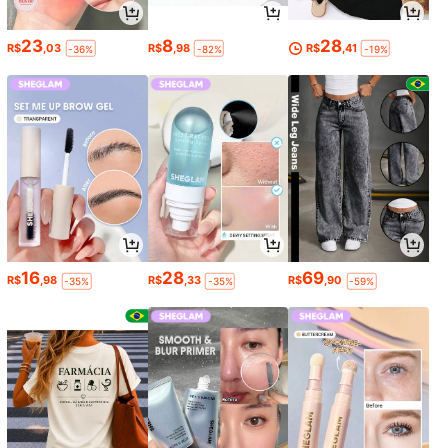
23
8
28
R$
,03
R$
,98
R$
,41
-36%
-82%
-19%
16
28
69
R$
,98
R$
,33
R$
,90
-35%
-35%
-59%