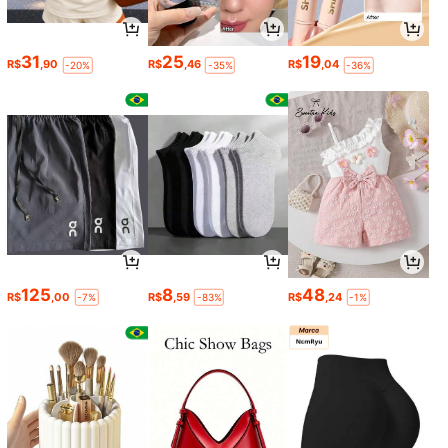
31
25
19
R$
,90
R$
,46
R$
,04
-20%
-35%
-36%
125
8
48
R$
,00
R$
,59
R$
,24
-7%
-83%
-1%