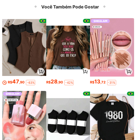
ofunda de Pernas | Blocos Angulad
Você Também Pode Gostar
os de EVA para Treinamento de Pes
o, Elevação de Pernas
47
28
13
R$
,90
R$
,90
R$
,72
-63%
-42%
-31%