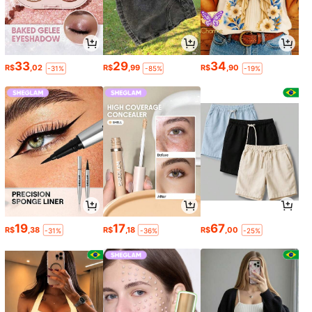
33
29
34
R$
,02
R$
,99
R$
,90
-31%
-85%
-19%
19
17
67
R$
,38
R$
,18
R$
,00
-31%
-36%
-25%