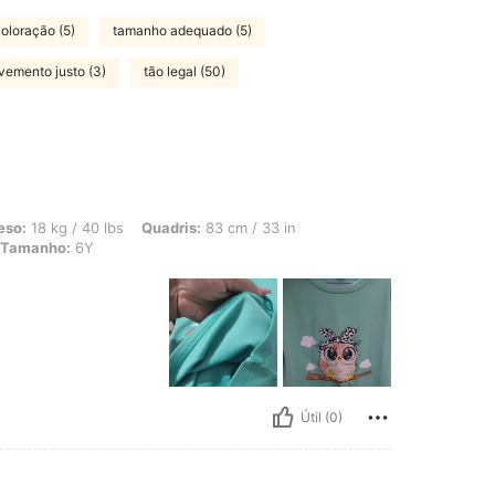
oloração (5)
tamanho adequado (5)
vemento justo (3)
tão legal (50)
40 lbs, Quadris: 83 cm / 33 in, Cintura: 79 cm / 31 in, Busto: 80 cm / 31 in, Cor:
eso:
18 kg / 40 lbs
Quadris:
83 cm / 33 in
Tamanho:
6Y
Útil (0)