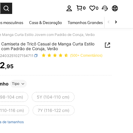
0
0
ar. Press Enter to select.
s masculinas
Casa & Decoração
Tamanhos Grandes
Joias e acessó
e Manga Curta Estilo Jovem com Padrão de Coruja, Verão
 Camiseta de Tricô Casual de Manga Curta Estilo
com Padrão de Coruja, Verão
k2403251027154711
(500+ Comentários)
2
,95
ICE AND AVAILABILITY
nho
Tipo
(98-104 cm)
5Y (104-110 cm)
(110-116 cm)
7Y (116-122 cm)
a de tamanhos