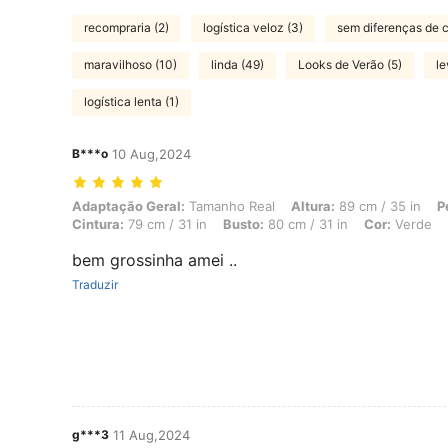
recompraria (2)
logística veloz (3)
sem diferenças de c
maravilhoso (10)
linda (49)
Looks de Verão (5)
le
logística lenta (1)
B***o
10 Aug,2024
Adaptação Geral: Tamanho Real, Altura: 89 cm / 35 in, Peso: 18 kg / 
Adaptação Geral:
Tamanho Real
Altura:
89 cm / 35 in
P
Cintura:
79 cm / 31 in
Busto:
80 cm / 31 in
Cor:
Verde
bem grossinha amei ..
Traduzir
g***3
11 Aug,2024