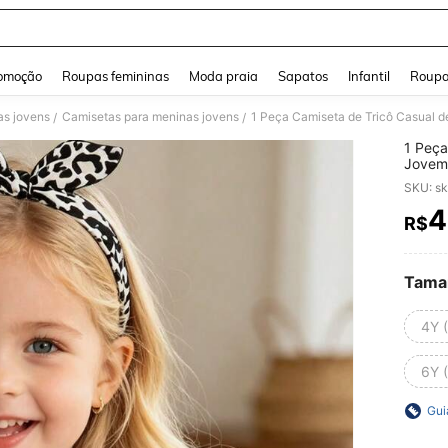
and down arrow keys to navigate search Buscas recentes and Pesquisar e Encontr
omoção
Roupas femininas
Moda praia
Sapatos
Infantil
Roupa
as jovens
Camisetas para meninas jovens
1 Peça Camiseta de Tricô Casual d
/
/
1 Peça
Jovem 
SKU: s
4
R$
PR
Tama
4Y 
6Y 
Gui