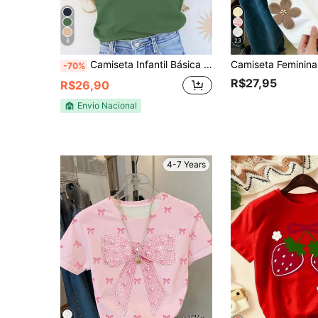
8
23
Camiseta Infantil Básica Três Corações Para Meninas Camisa para o Dia a Dia 100% Algodão Crianças
-70%
R$27,95
R$26,90
Envio Nacional
4-7 Years