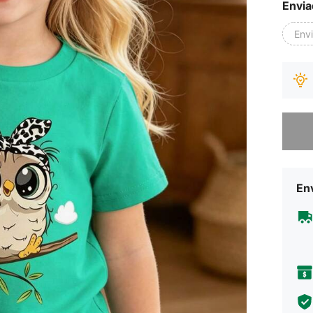
Envia
Env
Desculp
Env