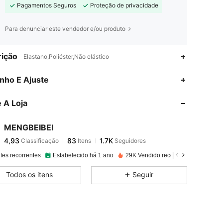
Pagamentos Seguros
Proteção de privacidade
Para denunciar este vendedor e/ou produto
ição
Elastano,Poliéster,Não elástico
4,93
83
1.7K
nho E Ajuste
 A Loja
4,93
83
1.7K
MENGBEIBEI
4,93
83
1.7K
Classificação
Itens
Seguidores
S***n
pago
1 dia atrás
tes recorrentes
Estabelecido há 1 ano
29K Vendido recentemente
4,93
83
1.7K
Todos os itens
Seguir
4,93
83
1.7K
4,93
83
1.7K