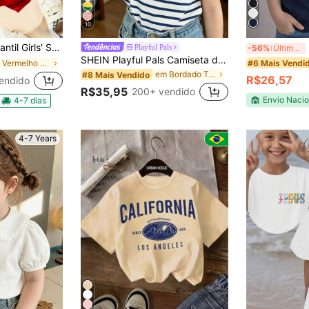
10
 & Prints - 6 Colors (6 Styles) - & Casual Attire for, Playdates & Outfits - Easy Care Hand/Dry Clean - Soft
B
Playful Pals
-56%
Últimos 3 dias
SHEIN Playful Pals Camiseta de Manga Curta com Gola e Punhos Contrastantes, Estampa Listrada por Toda a Peça e Bordado Falso de Coração de Cachorro, Confortável e Casual para Férias, Adequada para o Verão
#6 Mais Vendi
em Vermelho Tops para meninas
em Bordado Tops para meninas
#8 Mais Vendido
R$26,57
endido
R$35,95
200+ vendido
Envio Nacio
4-7 dias
4-7 Years