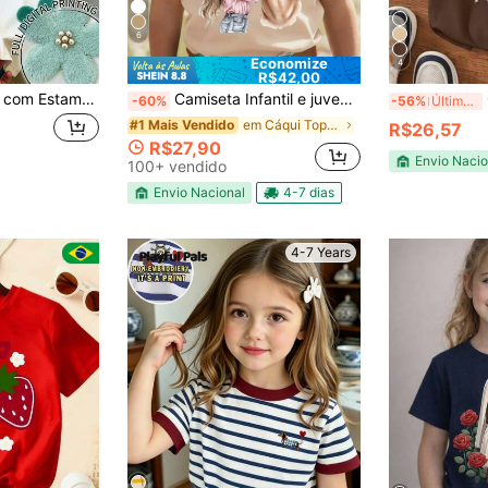
6
Economize
4
R$42,00
Camiseta Feminina com Estampa Floral Colorida Verde, Estampa de Flor e Pérola, Gola Redonda, Manga Curta, Top Casual Doce, Estilo Preppy da Moda, Adequado para Compras Diárias, Uso em Férias, Roupa de Volta às Aulas, Flor Amarela Floral Fofa Kawaii de Férias no Campo
Camiseta Infantil e juvenil estampa de cavalo 100% algodão blusa de menina, escola, roça country, amazona, faroeste modinha Infantil
-60%
-56%
Últimos 3 dias
em Cáqui Tops para meninas
#1 Mais Vendido
R$26,57
R$27,90
Envio Nacio
100+ vendido
Envio Nacional
4-7 dias
4-7 Years