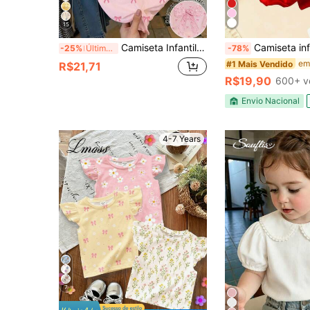
15
Camiseta Infantil Rosa com Estampa de Laço, Manga Curta e Gola Redonda, Estilo Doce para Meninas, Top Casual Versátil para Passeios Diários de Verão
Camiseta infantil Girls' Summer morangos Sleeve Round Neck T-Shirts - Soft Knit Casual Blouses with Cute Random Face
-25%
Últimos 3 dias
-78%
#1 Mais Vendido
R$21,71
R$19,90
600+ v
Envio Nacional
4-7 Years
7