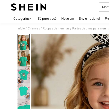
Motf
Use up 
Categorias
Só para você
Novo em
Envio nacional
Pr
Início
Crianças
Roupas de meninas
Partes de cima para menin
/
/
/