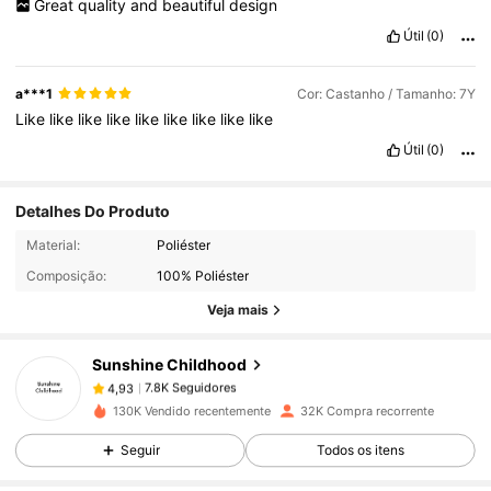
Great
quality
and
beautiful
design
Útil
(0)
a***1
Cor: Castanho / Tamanho: 7Y
Like
like
like
like
like
like
like
like
like
Útil
(0)
Detalhes Do Produto
7.8K Seguidores
4,93
Material:
Poliéster
Composição:
100% Poliéster
7.8K Seguidores
4,93
Veja mais
Sunshine Childhood
7.8K Seguidores
4,93
d***7
pago
1 dia atrás
130K Vendido recentemente
32K Compra recorrente
7.8K Seguidores
4,93
Seguir
Todos os itens