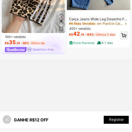
Calça Jeans Wide Leg Desenho Flo
r Infantil Juvenil Menina
#6 Mais Vendido
em Planície Calças para meninas
400+ vendido
11
42
R$
,74
-64%
Últimos 2 dias
100+ vendido
35
Envio Nacional
4-7 dias
R$
,16
-20%
Último dia
Genkimix Kids
GANHE R$12 OFF
ADICIONAR AO CARRINHO
Registrar
9% OFF!