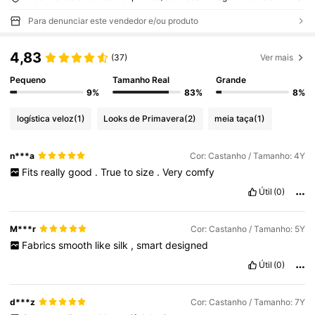
Para denunciar este vendedor e/ou produto
4,83
(37)
Ver mais
Pequeno
Tamanho Real
Grande
9%
83%
8%
logística veloz
(1)
Looks de Primavera
(2)
meia taça
(1)
n***a
Cor: Castanho / Tamanho: 4Y
Fits
really
good
.
True
to
size
.
Very
comfy
Útil
(0)
M***r
Cor: Castanho / Tamanho: 5Y
Fabrics
smooth
like
silk
,
smart
designed
Útil
(0)
d***z
Cor: Castanho / Tamanho: 7Y