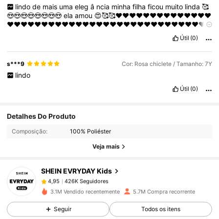
lindo
de
mais
uma
eleg
â
ncia
minha
filha
ficou
muito
linda
🥰
😍😍😍😍😍😍😍😍
ela
amou
😍🥰🥰❤️❤️❤️❤️❤️❤️❤️❤️❤️❤️❤️❤️❤️❤️
❤️❤️❤️❤️❤️❤️❤️❤️❤️❤️❤️❤️❤️❤️❤️❤️❤️❤️❤️❤️❤️❤️❤️❤️❤️❤️❤️❤️❤️
❤️❤️❤️❤️❤️❤️❤️❤️❤️❤️❤️🤩🤩🤩🤩🤩🤩🤩🤩
Útil
(0)
s***9
Cor: Rosa chiclete / Tamanho: 7Y
lindo
Útil
(0)
Detalhes Do Produto
426K Seguidores
4,95
Composição:
100% Poliéster
Veja mais
426K Seguidores
4,95
SHEIN EVRYDAY Kids
426K Seguidores
4,95
3.1M Vendido recentemente
5.7M Compra recorrente
Seguir
Todos os itens
426K Seguidores
4,95