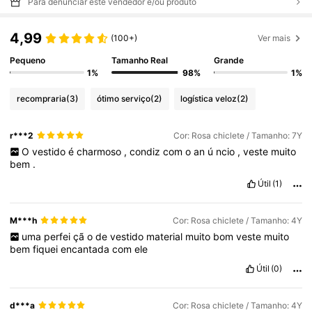
Para denunciar este vendedor e/ou produto
4,99
(100+)
Ver mais
Pequeno
Tamanho Real
Grande
1%
98%
1%
recompraria
(3)
ótimo serviço
(2)
logística veloz
(2)
r***2
Cor: Rosa chiclete / Tamanho: 7Y
O
vestido
é
charmoso
,
condiz
com
o
an
ú
ncio
,
veste
muito
bem
.
Útil
(1)
M***h
Cor: Rosa chiclete / Tamanho: 4Y
uma
perfei
çã
o
de
vestido
material
muito
bom
veste
muito
bem
fiquei
encantada
com
ele
Útil
(0)
d***a
Cor: Rosa chiclete / Tamanho: 4Y