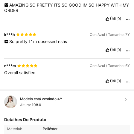
AMAZING
SO
PRETTY
ITS
SO
GOOD
IM
SO
HAPPY
WITH
MY
ORDER
Útil
(0)
k***h
Cor: Azul / Tamanho: 7Y
So
pretty
I
’
m
obsessed
nshs
Útil
(0)
n***m
Cor: Azul / Tamanho: 6Y
Overall
satisfied
Útil
(0)
Modelo está vestindo:
4Y
Altura:
108.0
Detalhes Do Produto
179K Seguidores
4,89
Material:
Poliéster