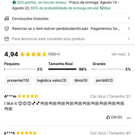
200 pontos, se houver atraso
Prazo de entrega:
Agosto 14 -
Agosto 22,
60% de probabilidade de entrega em até
12
dias
Devoluções Gratuitas
Reenviar se o item estiver perdido/danificado · Pagamentos Seguros · Proteção de privacidade
Para denunciar este vendedor e/ou produto
4,94
(100+)
Ver mais
Pequeno
Tamanho Real
Grande
2%
96%
2%
presente
(15)
logística veloz
(2)
tênis
(5)
portátil
(2)
A***m
Cor: Azul / Tamanho: 5Y
I
like
it
😍😍😍💕💕👌🏼👌🏼👌🏼👌🏼👌🏼👌🏼👌🏼👌🏼👌🏼👌🏼
👌🏼
Útil
(0)
k***h
Cor: Azul / Tamanho: 6Y