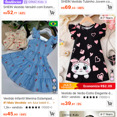
SHEIN Vestido Tubinho Jovem com
DRMZ Kids
Decote Redondo, Painel de Malha
69
SHEIN Vestido Versátil com Estamp
R$
,33
-49%
Contrastante e Floral Tecido
a Digital Floral Azul, Trança Dourad
52
R$
,77
-42%
a e Decoração com Borla
4-7 Years
Economize R$2,09
4
Vestido de Verão Estilo Elegante de
Senhorita Jovem, Vestido Casual Es
400+ vendido
(1000+)
Vestido Infantil Menina Estampado
tampado com Babados de Manga C
Casual Lançamento Verão
39
#1 Mais Vendido
em Azul bebê Vestidos para meninas
urta com Estampa de Gato e Coraç
R$
,81
-5%
1,3k+ vendido
(1000+)
ão, Roupa Infantil Confortável e Ver
sátil, Roupa de Férias Respirável pa
45
4-7 Years
R$
,90
-34%
ra Meninas Jovens no Verão