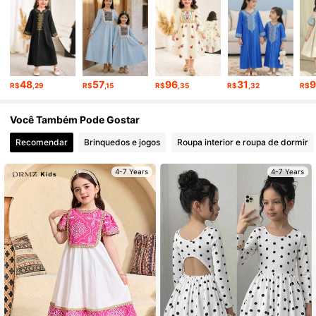
, Escolhas correspondentes
179K Seguidores
4,89
, Você também pode gostar
179K Seguidores
4,89
48
57
96
31
R$
,29
R$
,15
R$
,35
R$
,32
R$
179K Seguidores
4,89
Você Também Pode Gostar
Recomendar
Brinquedos e jogos
Roupa interior e roupa de dormir
4-7 Years
4-7 Years