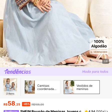
1/8
Camisas
Vestidos de
coordenadas
meninas
para meninas
2
itens
58
-45%
R$
,25
R$105,90
SHEIN Roupão de Meninas Jovens c
4,94
(
100+
)