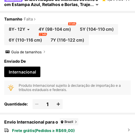
om Estampa Azul, Retalhos e Borlas, Traje
de Festa de Feriado do Oriente Médio, Aba
ya Tradicional Árabe
Tamanho
Falta
8 left
8Y
-
12Y
4Y
(98-104 cm)
5Y
(104-110 cm)
7 left
6Y
(110-116 cm)
7Y
(116-122 cm)
Guia de tamanhos
Enviado De
Internacional
Produto Internacional sujeito à declaração de importação e a
tributos estaduais e federais.
Quantidade:
Envio Internacional para o
Brazil
Frete grátis(Pedidos ≥ R$69,00)