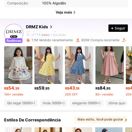
Composição:
100% Algodão
179K Seguidores
4,89
Veja mais
DRMZ Kids
Seguir
179K Seguidores
4,89
u***6
pago
1 dia atrás
1.1M Vendido recentemente
600K Compra recorrente
Au
179K Seguidores
4,89
179K Seguidores
4,89
179K Seguidores
4,89
54
59
43
84
R$
,39
R$
,95
R$
,19
R$
,95
R$
100+ vendido
20% OFF
60+ vendido
20%
179K Seguidores
4,89
tão legal (9999+)
linda (9999+)
elegante (9999+)
ótima qualida
Estilos De Correspondência
Mais estilo
, Você pode gostar
179K Seguidores
4,89
, Você pode, amor