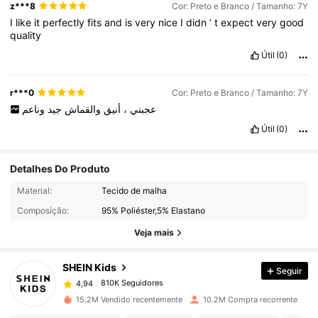
z***8
Cor: Preto e Branco / Tamanho: 7Y
I
like
it
perfectly
fits
and
is
very
nice
I
didn
’
t
expect
very
good
quality
Útil
(0)
r***0
Cor: Preto e Branco / Tamanho: 7Y
وناعم
جيد
والقماش
أنيق
،
عجبني
Útil
(0)
Detalhes Do Produto
810K Seguidores
4,94
Material:
Tecido de malha
Composição:
95% Poliéster,5% Elastano
810K Seguidores
4,94
Veja mais
SHEIN Kids
Seguir
810K Seguidores
4,94
l***q
pago
1 dia atrás
15.2M Vendido recentemente
10.2M Compra recorrente
810K Seguidores
4,94