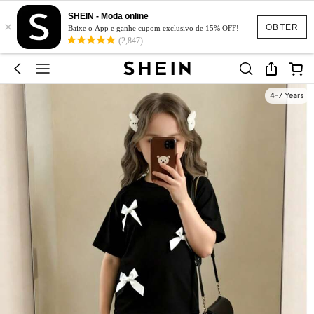
SHEIN - Moda online
×
OBTER
Baixe o App e ganhe cupom exclusivo de 15% OFF!
(2,847)
4-7 Years