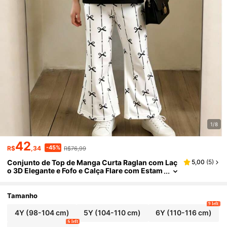
1/8
42
-45%
R$
,34
R$76,99
Conjunto de Top de Manga Curta Raglan com Laç
5,00
(
5
)
o 3D Elegante e Fofo e Calça Flare com Estam
pa de Laço, Preto e Branco, Adequado para U
so Diário, Férias, Primavera e Verão - Meninas Jo
vens
Tamanho
9 left
4Y
(98-104 cm)
5Y
(104-110 cm)
6Y
(110-116 cm)
6 left