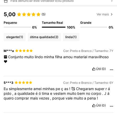
Para denunciar este vendedor e/ou produto
5,00
(5)
Ver mais
Pequeno
Tamanho Real
Grande
0%
100%
0%
elegante
(1)
ótima qualidade
(2)
linda
(1)
M***a
Cor: Preto e Branco / Tamanho: 7Y
Conjunto
muito
lindo
minha
filha
amou
material
maravilhoso
❤️
Útil
(0)
5***3
Cor: Preto e Branco / Tamanho: 6Y
Eu
simplesmente
amei
minhas
pe
ç
as
!
🥰
Chegaram
super
r
á
pido
,
a
qualidade
é
ó
tima
e
vestem
muito
bem
no
corpo
.
J
á
quero
comprar
mais
vezes
,
porque
vale
muito
a
pena
!
Útil
(0)