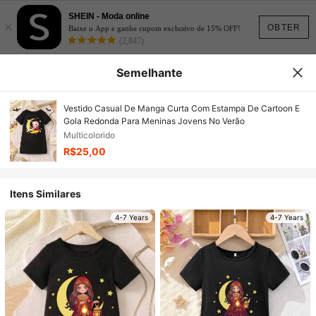
SHEIN - Moda online
×
OBTER
Baixe o App e ganhe cupom exclusivo de 15% OFF!
(2,847)
Semelhante
Vestido Casual De Manga Curta Com Estampa De Cartoon E
Gola Redonda Para Meninas Jovens No Verão
Multicolorido
R$25,00
Itens Similares
4-7 Years
4-7 Years