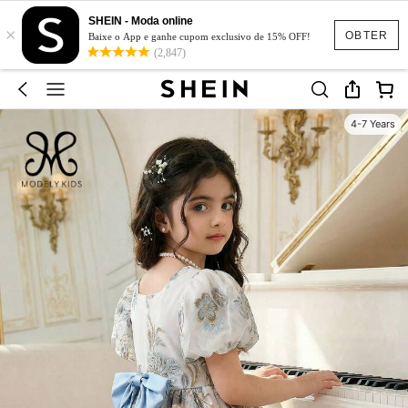
SHEIN - Moda online
×
OBTER
Baixe o App e ganhe cupom exclusivo de 15% OFF!
(2,847)
4-7 Years