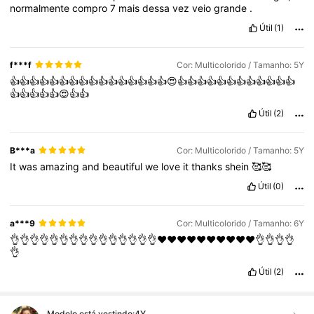
normalmente
compro
7
mais
dessa
vez
veio
grande
.
Útil
(1)
f***f
Cor: Multicolorido / Tamanho: 5Y
👍👍👍👍👍👍👍👍👍👍👍👍👍👍👍👍😍👍👍👍👍👍👍👍👍👍👍👍👍
👍👍👍👍👍😍👍👍
Útil
(2)
B***a
Cor: Multicolorido / Tamanho: 5Y
It
was
amazing
and
beautiful
we
love
it
thanks
shein
🥰🥰
Útil
(0)
a***9
Cor: Multicolorido / Tamanho: 6Y
👌👌👌👌👌👌👌👌👌👌👌👌👌👌👌❤️❤️❤️❤️❤️❤️❤️❤️❤️❤️👌👌👌👌
👌
Útil
(2)
Modelo está vestindo:
4Y