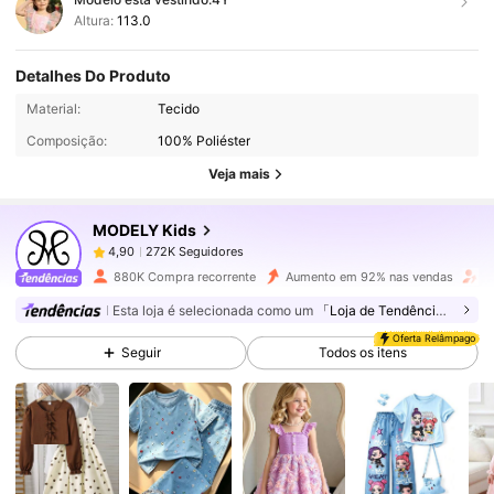
Altura:
113.0
Detalhes Do Produto
272K Seguidores
4,90
Material:
Tecido
Composição:
100% Poliéster
272K Seguidores
4,90
Veja mais
MODELY Kids
272K Seguidores
4,90
d***6
pago
1 dia atrás
880K Compra recorrente
Aumento em 92% nas vendas
A
272K Seguidores
4,90
Esta loja é selecionada como um
「Loja de Tendências」
Oferta Relâmpago
Seguir
Todos os itens
272K Seguidores
4,90
272K Seguidores
4,90