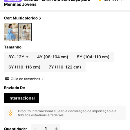
Meninas Jovens
Cor: Multicolorido
Tamanho
8Y
-
12Y
4Y
(98-104 cm)
5Y
(104-110 cm)
6Y
(110-116 cm)
7Y
(116-122 cm)
Guia de tamanhos
Enviado De
Internacional
Produto Internacional sujeito à declaração de importação e a
tributos estaduais e federais.
Quantidade: