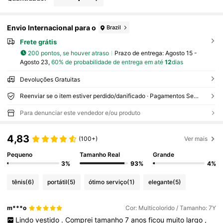
Envio Internacional para o
Brazil
Frete grátis
200 pontos, se houver atraso
Prazo de entrega:
Agosto 15 -
Agosto 23,
60% de probabilidade de entrega em até
12
dias
Devoluções Gratuitas
Reenviar se o item estiver perdido/danificado · Pagamentos Seguros · Proteção de privacidade
Para denunciar este vendedor e/ou produto
4,83
(100+)
Ver mais
Pequeno
Tamanho Real
Grande
3%
93%
4%
tênis
(6)
portátil
(5)
ótimo serviço
(1)
elegante
(5)
m***o
Cor: Multicolorido / Tamanho: 7Y
Lindo
vestido
.
Comprei
tamanho
7
anos
ficou
muito
largo
,