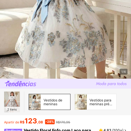
1/6
Vestidos de
Vestidos para
meninas
meninas pré-
adolescentes
2
itens
123
-28%
R$
,08
R$170,95
Apartir de
Vestido Floral Fofo com Laço para
4,83
(
100+
)