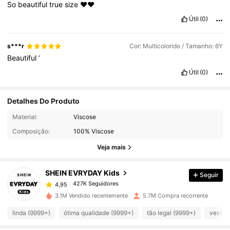
So
beautiful
true
size
❤️❤️
Útil
(0)
s***r
Cor: Multicolorido / Tamanho: 6Y
Beautiful
’
Útil
(0)
Detalhes Do Produto
Material:
Viscose
427K Seguidores
4,95
Composição:
100% Viscose
Veja mais
427K Seguidores
4,95
SHEIN EVRYDAY Kids
Seguir
427K Seguidores
4,95
3.1M Vendido recentemente
5.7M Compra recorrente
linda (9999+)
ótima qualidade (9999+)
tão legal (9999+)
veste 
427K Seguidores
4,95