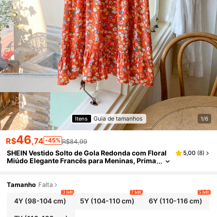
Guia de tamanhos
Itens
1/6
46
R$
,74
-45%
R$84,99
SHEIN Vestido Solto de Gola Redonda com Floral
5,00
(
8
)
Miúdo Elegante Francês para Meninas, Prima
vera/Verão
Tamanho
Falta
3 left
7 left
5 left
4Y
(98-104 cm)
5Y
(104-110 cm)
6Y
(110-116 cm)