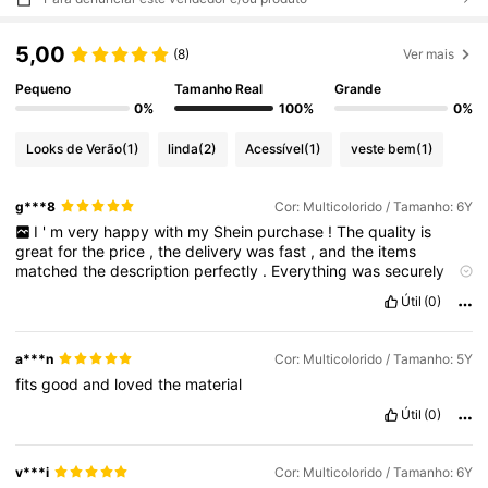
5,00
(8)
Ver mais
Pequeno
Tamanho Real
Grande
0%
100%
0%
Looks de Verão
(1)
linda
(2)
Acessível
(1)
veste bem
(1)
g***8
Cor: Multicolorido / Tamanho: 6Y
I
'
m
very
happy
with
my
Shein
purchase
!
The
quality
is
great
for
the
price
,
the
delivery
was
fast
,
and
the
items
matched
the
description
perfectly
.
Everything
was
securely
packaged
.
Overall
,
a
great
experience
—
thank
you
!
Útil
(0)
a***n
Cor: Multicolorido / Tamanho: 5Y
fits
good
and
loved
the
material
Útil
(0)
v***i
Cor: Multicolorido / Tamanho: 6Y