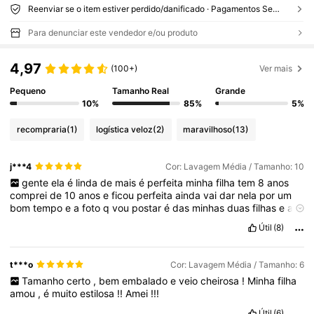
Reenviar se o item estiver perdido/danificado · Pagamentos Seguros · Proteção de privacidade
Para denunciar este vendedor e/ou produto
4,97
(100+)
Ver mais
Pequeno
Tamanho Real
Grande
10%
85%
5%
recompraria
(1)
logística veloz
(2)
maravilhoso
(13)
j***4
Cor: Lavagem Média / Tamanho: 10
gente
ela
é
linda
de
mais
é
perfeita
minha
filha
tem
8
anos
comprei
de
10
anos
e
ficou
perfeita
ainda
vai
dar
nela
por
um
bom
tempo
e
a
foto
q
vou
postar
é
das
minhas
duas
filhas
e
a
blusa
q
elas
est
ã
o
no
corpo
tamb
é
m
comprei
na
sheim
e
foi
Útil
(8)
bem
baratinha
t***o
Cor: Lavagem Média / Tamanho: 6
Tamanho
certo
,
bem
embalado
e
veio
cheirosa
!
Minha
filha
amou
,
é
muito
estilosa
!!
Amei
!!!
Útil
(6)