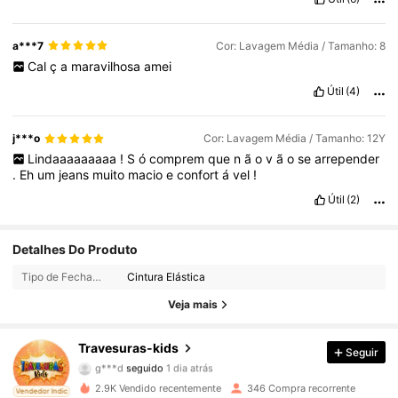
a***7
Cor: Lavagem Média / Tamanho: 8
Cal
ç
a
maravilhosa
amei
Útil
(4)
j***o
Cor: Lavagem Média / Tamanho: 12Y
Lindaaaaaaaaa
!
S
ó
comprem
que
n
ã
o
v
ã
o
se
arrepender
.
Eh
um
jeans
muito
macio
e
confort
á
vel
!
Útil
(2)
977 Seguidores
4,87
Detalhes Do Produto
Tipo de Fechamento:
Cintura Elástica
977 Seguidores
4,87
Veja mais
977 Seguidores
4,87
Travesuras-kids
Seguir
g***d
seguido
1 dia atrás
977 Seguidores
4,87
2.9K Vendido recentemente
346 Compra recorrente
ado
Vendedor Indicado