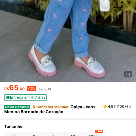
1/6
65
-13%
R$
,00
R$75,00
Entrega em 4-7 dias
Calça Jeans
4,97
(
100+
)
Envio Nacional
Vendedor Indicado
Menina Bordado de Coração
Tamanho
4 left