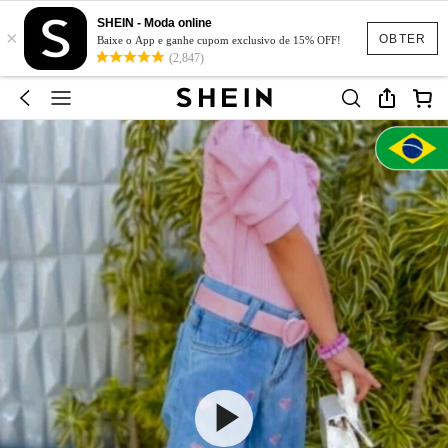
SHEIN - Moda online
×
OBTER
Baixe o App e ganhe cupom exclusivo de 15% OFF!
(2,847)