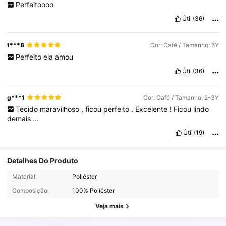
Perfeitoooo
Útil
(36)
t***8
Cor: Café / Tamanho: 6Y
Perfeito
ela
amou
Útil
(36)
g***1
Cor: Café / Tamanho: 2-3Y
Tecido
maravilhoso
,
ficou
perfeito
.
Excelente
!
Ficou
lindo
demais
...
Útil
(19)
Detalhes Do Produto
105K Seguidores
4,94
Material:
Poliéster
Composição:
100% Poliéster
105K Seguidores
4,94
Veja mais