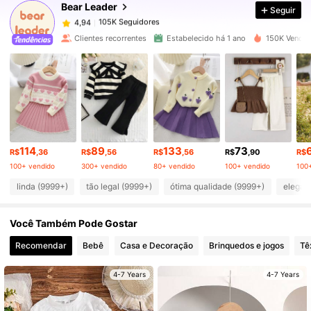
Bear Leader
Seguir
105K Seguidores
4,94
m***a
pago
1 dia atrás
Clientes recorrentes
Estabelecido há 1 ano
150K Vendid
105K Seguidores
4,94
105K Seguidores
4,94
105K Seguidores
4,94
114
89
133
73
R$
,36
R$
,56
R$
,56
R$
,90
R$
100+ vendido
300+ vendido
80+ vendido
100+ vendido
100
105K Seguidores
4,94
linda (9999+)
tão legal (9999+)
ótima qualidade (9999+)
elegan
Você Também Pode Gostar
105K Seguidores
4,94
Recomendar
Bebê
Casa e Decoração
Brinquedos e jogos
Tê
105K Seguidores
4,94
4-7 Years
4-7 Years