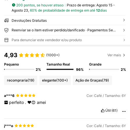
200 pontos, se houver atraso
Prazo de entrega:
Agosto 15 -
Agosto 23,
60% de probabilidade de entrega em até
12
dias
Devoluções Gratuitas
Reenviar se o item estiver perdido/danificado · Pagamentos Seguros · Proteção de privacidade
Para denunciar este vendedor e/ou produto
4,93
(1000+)
Ver mais
Pequeno
Tamanho Real
Grande
2%
96%
2%
recompraria
(19)
elegante
(100+)
Ação de Graças
(79)
a***6
Cor: Café / Tamanho: 6Y
perfeito
.
❤️😍
amei
Útil
(61)
j***o
Cor: Café / Tamanho: 6Y