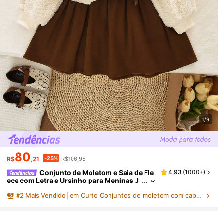
1/9
80
-25%
R$
,21
R$106,95
Conjunto de Moletom e Saia de Fle
4,93
(
1000+
)
ece com Letra e Ursinho para Meninas J
ovens, Primavera/Outono
#
2
Mais Vendido
em Curto Conjuntos de moletom com capuz e moletom