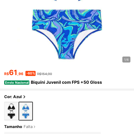
1/6
61
-60%
R$
,96
R$154,90
Biquíni Juvenil com FPS +50 Gloss
Envio Nacional
Cor: Azul
Tamanho
Falta