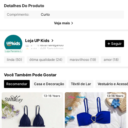
Detalhes Do Produto
448 Seguidores
4,91
Comprimento:
Curto
448 Seguidores
4,91
Veja mais
448 Seguidores
4,91
Loja UP Kids
s***6
está navegando
Seguir
448 Seguidores
4,91
cal
Loja Parceira Local
linda (50)
ótima qualidade (24)
maravilhoso (19)
amor (18)
i
448 Seguidores
4,91
448 Seguidores
4,91
Você Também Pode Gostar
Recomendar
Casa e Decoração
Têxtil de Lar
Vestuário e Acessó
448 Seguidores
4,91
13-16 Years
13-16 Years
448 Seguidores
4,91
448 Seguidores
4,91
448 Seguidores
4,91