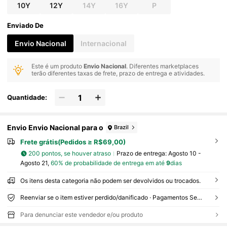
10Y
12Y
14Y
16Y
P
Enviado De
Envio Nacional
Internacional
Este é um produto
Envio Nacional
. Diferentes marketplaces
terão diferentes taxas de frete, prazo de entrega e atividades.
Quantidade:
Envio Envio Nacional para o
Brazil
Frete grátis(Pedidos ≥ R$69,00)
200 pontos, se houver atraso
Prazo de entrega:
Agosto 10 -
Agosto 21,
60% de probabilidade de entrega em até
9
dias
Os itens desta categoria não podem ser devolvidos ou trocados.
Reenviar se o item estiver perdido/danificado · Pagamentos Seguros · Proteção de privacidade
Para denunciar este vendedor e/ou produto