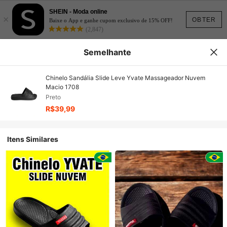
SHEIN - Moda online
×
OBTER
Baixe o App e ganhe cupom exclusivo de 15% OFF!
(2,847)
Semelhante
Chinelo Sandália Slide Leve Yvate Massageador Nuvem
Macio 1708
Preto
R$39,99
Itens Similares