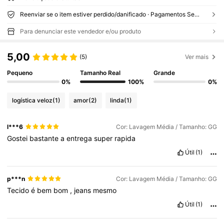
Reenviar se o item estiver perdido/danificado · Pagamentos Seguros · Proteção de privacidade
Para denunciar este vendedor e/ou produto
5,00
(5)
Ver mais
Pequeno
Tamanho Real
Grande
0%
100%
0%
logística veloz
(1)
amor
(2)
linda
(1)
l***6
Cor: Lavagem Média / Tamanho: GG
Gostei
bastante
a
entrega
super
rapida
Útil
(1)
p***n
Cor: Lavagem Média / Tamanho: GG
Tecido
é
bem
bom
,
jeans
mesmo
Útil
(1)