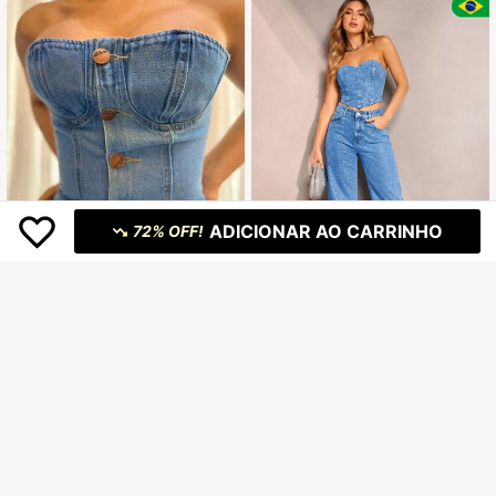
ADICIONAR AO CARRINHO
72% OFF!
CORSET JEANS FEMININO
49
R$
,99
-50%
Conjunto Jeans Com Brilho Calça
Envio Nacional
4-7 dias
Wide Leg e Top, Azul Marmorizado
219
R$
,90
-31%
Envio Nacional
4-7 dias