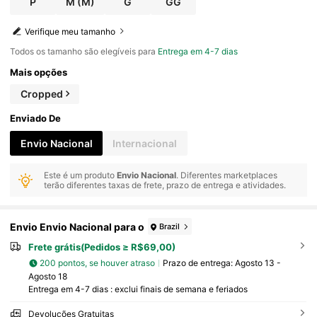
P
M
(M)
G
GG
Verifique meu tamanho
Todos os tamanho são elegíveis para
Entrega em 4-7 dias
Mais opções
Cropped
Enviado De
Envio Nacional
Internacional
Este é um produto
Envio Nacional
. Diferentes marketplaces
terão diferentes taxas de frete, prazo de entrega e atividades.
Envio Envio Nacional para o
Brazil
Frete grátis(Pedidos ≥ R$69,00)
200 pontos, se houver atraso
Prazo de entrega:
Agosto 13 -
Agosto 18
Entrega em 4-7 dias : exclui finais de semana e feriados
Devoluções Gratuitas