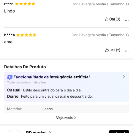
l***b
Cor: Lavagem Média / Tamanho: G
Lindo
Útil
(0)
b***a
Cor: Lavagem Média / Tamanho: G
amei
Útil
(2)
Detalhes Do Produto
Funcionalidade de inteligência artificial
Texto baseado em detalhes
Casual:
Estilo descontraído para o dia a dia.
Diário:
Feito para um visual casual e descontraído.
9.3K Seguidores
4,87
Material:
Jeans
9.3K Seguidores
Veja mais
4,87
RD modas