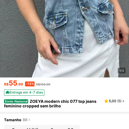
1/3
55
-72%
R$
,99
R$199,99
Entrega em 4-7 dias
ZOEYA modern chic 077 top jeans
5,00
(
5
)
Envio Nacional
feminino cropped sem brilho
Tamanho
BR