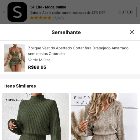
SHEIN - Moda online
×
OBTER
Baixe o App e ganhe cupom exclusivo de 15% OFF!
(2,847)
Semelhante
Zolique Vestido Apertado Cortar fora Drapejado Amarrado
sem costas Cabresto
Verde Militar
R$89,95
Itens Similares