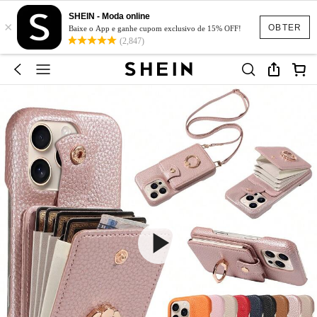
SHEIN - Moda online
×
OBTER
Baixe o App e ganhe cupom exclusivo de 15% OFF!
(2,847)