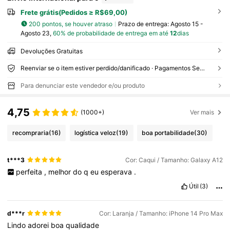
Frete grátis(Pedidos ≥ R$69,00)
200 pontos, se houver atraso
Prazo de entrega:
Agosto 15 -
Agosto 23,
60% de probabilidade de entrega em até
12
dias
Devoluções Gratuitas
Reenviar se o item estiver perdido/danificado · Pagamentos Seguros · Proteção de privacidade
Para denunciar este vendedor e/ou produto
4,75
(1000+)
Ver mais
recompraria
(16)
logística veloz
(19)
boa portabilidade
(30)
t***3
Cor: Caqui / Tamanho: Galaxy A12
perfeita
,
melhor
do
q
eu
esperava
.
Útil
(3)
d***r
Cor: Laranja / Tamanho: iPhone 14 Pro Max
Lindo
adorei
boa
qualidade