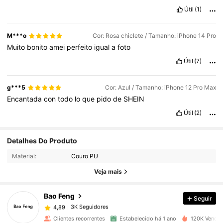
Útil
(1)
M***o
Cor: Rosa chiclete / Tamanho: iPhone 14 Pro
Muito
bonito
amei
perfeito
igual
a
foto
Útil
(7)
g***5
Cor: Azul / Tamanho: iPhone 12 Pro Max
Encantada
con
todo
lo
que
pido
de
SHEIN
Útil
(2)
Detalhes Do Produto
3K Seguidores
4,89
Material:
Couro PU
Veja mais
3K Seguidores
4,89
Bao Feng
Seguir
3K Seguidores
4,89
t***e
pago
1 dia atrás
Clientes recorrentes
Estabelecido há 1 ano
120K Vendid