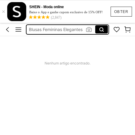
SHEIN - Moda online
×
Corset Feminina
OBTER
Baixe o App e ganhe cupom exclusivo de 15% OFF!
(2,847)
Blusa
Blusas Femininas Elegantes
Corset
Blusa Feminina
Corset Feminina
Nenhum artigo encontrado.
Blusa