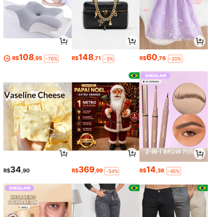
108
148
60
R$
,95
R$
,71
R$
,76
-76%
-3%
-20%
34
369
14
R$
,90
R$
,99
R$
,36
-54%
-45%