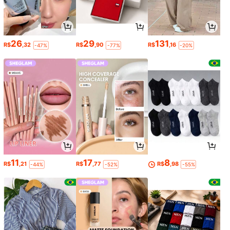
26
29
131
R$
,32
R$
,90
R$
,16
-47%
-77%
-20%
11
17
8
R$
,21
R$
,77
R$
,98
-44%
-52%
-55%