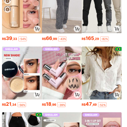
39
66
165
R$
,33
R$
,99
R$
,29
-54%
-43%
-82%
21
18
47
R$
,34
R$
,96
R$
,49
-56%
-39%
-52%