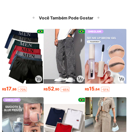
Você Também Pode Gostar
17
52
15
R$
,86
R$
,90
R$
,64
-70%
-65%
-51%