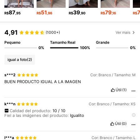
87
51
39
79
36K Seguidores
4,75
R$
,95
R$
,96
R$
,90
R$
,16
R$
4,91
(1000+)
Ver mais
36K Seguidores
4,75
Pequeno
Tamanho Real
Grande
0%
100%
0%
36K Seguidores
4,75
igual a foto
(2)
36K Seguidores
4,75
s***2
Cor: Branco / Tamanho: M
BUEN
PRODUCTO
IGUAL
A
LA
IMAGEN
Útil
(1)
36K Seguidores
4,75
k***n
Cor: Branco / Tamanho: XS
Calidad del producto:
10
/
10
Fiel a las imágenes del producto:
Igualito
Ajuste:
Espectacular
,
muy
bonito
Útil
(0)
l***a
Cor: Branco / Tamanho: L