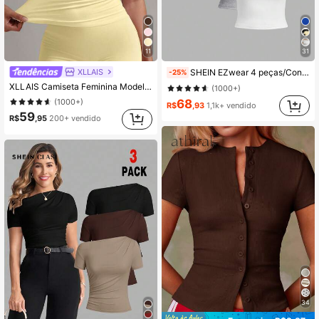
11
31
XLLAIS
SHEIN EZwear 4 peças/Conjunto Camiseta Feminina Ajustada de Manga Curta com Gola Redonda e Cor Sólida, Adequada para o Verão
-25%
XLLAIS Camiseta Feminina Model de Gola Redonda, Manga Curta, Verão, Amarelo Creme, Sólida, Básica, Ajustada, Esportiva e Casual, Temporada de Volta às Aulas, Estética Clean Girl
(1000+)
(1000+)
68
R$
,93
1,1k+ vendido
59
R$
,95
200+ vendido
34