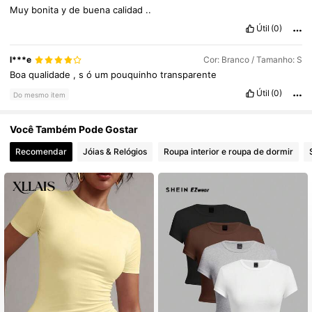
Muy
bonita
y
de
buena
calidad
..
Útil
(0)
l***e
Cor: Branco / Tamanho: S
Boa
qualidade
,
s
ó
um
pouquinho
transparente
Útil
(0)
Do mesmo item
Você Também Pode Gostar
Recomendar
Jóias & Relógios
Roupa interior e roupa de dormir