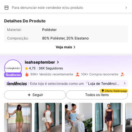
Para denunciar este vendedor e/ou produto
Detalhes Do Produto
36K Seguidores
4,75
Material:
Poliéster
Composição:
80% Poliéster, 20% Elastano
36K Seguidores
4,75
Veja mais
leahseptember
36K Seguidores
4,75
s***0
pago
1 dia atrás
99K+ Vendido recentemente
10K+ Compra recorrente
Aum
Esta loja é selecionada como um
「Loja de Tendências」
36K Seguidores
4,75
Oferta Relâmpago
Seguir
Todos os itens
36K Seguidores
4,75
36K Seguidores
4,75