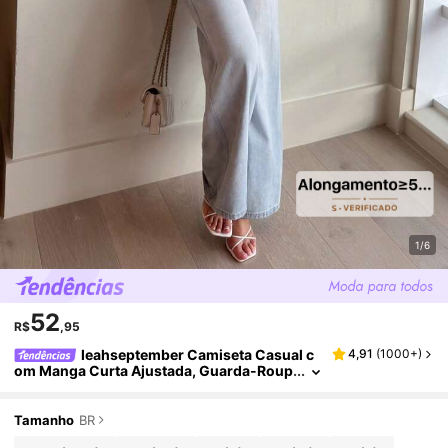
1/6
52
R$
,95
leahseptember Camiseta Casual c
4,91
(
1000+
)
om Manga Curta Ajustada, Guarda-Roup
a Cápsula para o Dia a Dia, Aeroporto, Fé
rias, Volta às Aulas, Inverno, Elegante, Prima
vera, Verão
Tamanho
BR