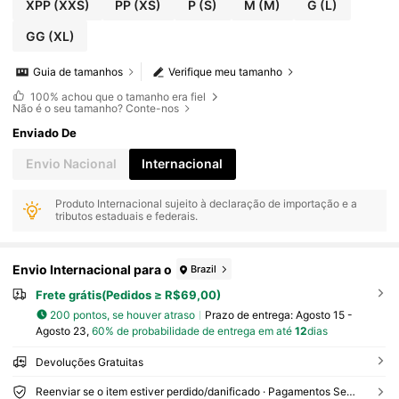
XPP
(XXS)
PP
(XS)
P
(S)
M
(M)
G
(L)
GG
(XL)
Guia de tamanhos
Verifique meu tamanho
100%
achou que o tamanho era fiel
Não é o seu tamanho? Conte-nos
Enviado De
Envio Nacional
Internacional
Produto Internacional sujeito à declaração de importação e a
tributos estaduais e federais.
Envio Internacional para o
Brazil
Frete grátis(Pedidos ≥ R$69,00)
200 pontos, se houver atraso
Prazo de entrega:
Agosto 15 -
Agosto 23,
60% de probabilidade de entrega em até
12
dias
Devoluções Gratuitas
Reenviar se o item estiver perdido/danificado · Pagamentos Seguros · Proteção de privacidade