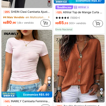
Economize R$8,87
21
Athîral
SHEIN Clasi Camiseta Ajustada de Moda de Manga Curta com Ombro Oblíquo de Cor Sólida, Verão
-25%
Athîral Top de Manga Curta Ajustada de Uso Diário Casual, de Cor Sólida e Abotoamento Simples para Mulheres
-12%
#4 Mais Vendido
em Multicolorido T-Shirts Mulher
(1000+)
80
65
R$
,96
1,6k+ vendido
R$
,03
300+ vendido
Envio Nacional
12
Economize R$5,60
14
INAWLY Camiseta Feminina De Gola Redonda E Cor Sólida Simples Para Uso Diário
-14%