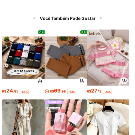
Você Também Pode Gostar
24
69
27
R$
,85
R$
,99
R$
,12
-66%
-63%
-20%