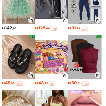
142
125
91
R$
,95
R$
,00
R$
,29
-7%
-24%
49
48
60
R$
,90
R$
,33
R$
,41
-62%
-3%
-70%