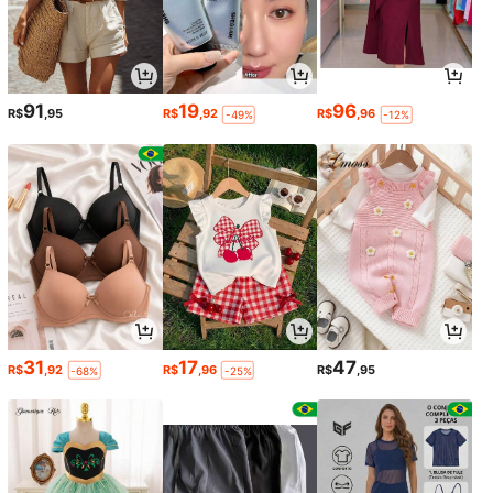
91
19
96
R$
,95
R$
,92
R$
,96
-49%
-12%
31
17
47
R$
,92
R$
,96
R$
,95
-68%
-25%