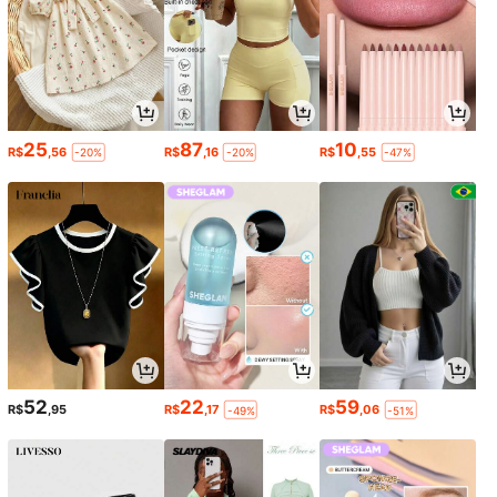
25
87
10
R$
,56
R$
,16
R$
,55
-20%
-20%
-47%
52
22
59
R$
,95
R$
,17
R$
,06
-49%
-51%