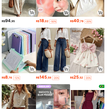
94
18
40
R$
,95
R$
,02
R$
,76
-50%
-20%
8
145
25
R$
,76
R$
,59
R$
,52
-12%
-20%
-20%