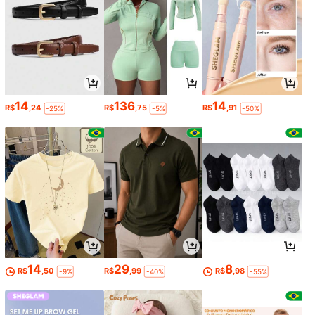
14
136
14
R$
,24
R$
,75
R$
,91
-25%
-5%
-50%
14
29
8
R$
,50
R$
,99
R$
,98
-9%
-40%
-55%