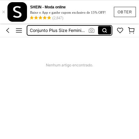
SHEIN - Moda online
×
Vestido De Festa Casamento Convidada
OBTER
Baixe o App e ganhe cupom exclusivo de 15% OFF!
(2,847)
Vestido Plus Size Feminino
Conjunto Plus Size Feminino
Blusa Plus Size Feminina
Biquíni Plus Size Feminina
Vestido De Festa Casamento Convidada
Nenhum artigo encontrado.
Vestido Plus Size Feminino