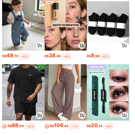
48
38
8
R$
,79
R$
,46
R$
,98
-45%
-46%
-82%
88
106
20
R$
,00
R$
,44
R$
,14
-82%
-12%
-46%