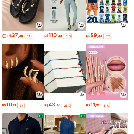
37
110
59
R$
,90
R$
,39
R$
,34
-71%
-61%
-67%
10
43
11
R$
,11
R$
,46
R$
,21
-8%
-25%
-44%