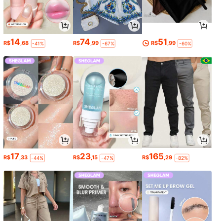
14
74
51
R$
,68
R$
,99
R$
,99
-41%
-67%
-60%
17
23
165
R$
,33
R$
,15
R$
,29
-44%
-47%
-82%