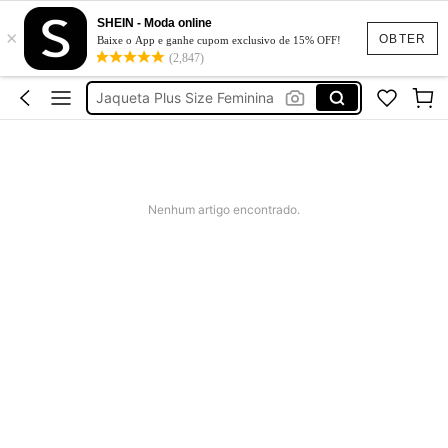
SHEIN - Moda online
×
Parka Feminina Plus Size
OBTER
Baixe o App e ganhe cupom exclusivo de 15% OFF!
(2,847)
Casaco Plus Size Feminino
Jaqueta Plus Size Feminina
Colete Feminino Plus Size
Bobojaco Feminina Plus Size
Parka Feminina Plus Size
Nenhum artigo encontrado.
Casaco Plus Size Feminino