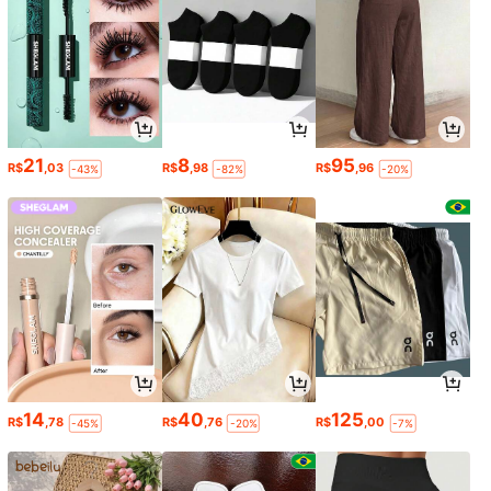
21
8
95
R$
,03
R$
,98
R$
,96
-43%
-82%
-20%
14
40
125
R$
,78
R$
,76
R$
,00
-45%
-20%
-7%