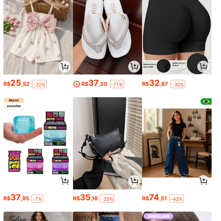
25
37
32
R$
,52
R$
,20
R$
,67
-20%
-71%
-30%
37
35
74
R$
,95
R$
,18
R$
,51
-7%
-25%
-43%