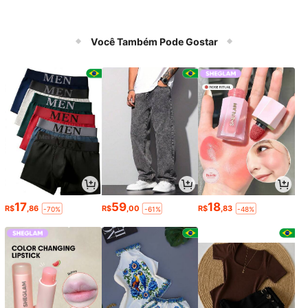
Você Também Pode Gostar
17
59
18
R$
,86
R$
,00
R$
,83
-70%
-61%
-48%