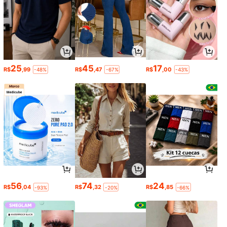
25
45
17
R$
,99
R$
,47
R$
,00
-48%
-67%
-43%
56
74
24
R$
,04
R$
,32
R$
,85
-93%
-20%
-66%