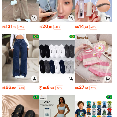
131
20
14
R$
,16
R$
,81
R$
,61
-20%
-47%
-44%
66
8
27
R$
,99
R$
,98
R$
,12
-76%
-55%
-20%