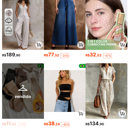
189
77
32
R$
,90
R$
,52
R$
,02
-20%
-47%
vendido
11
38
134
R$
,42
R$
,24
R$
,90
-71%
-45%