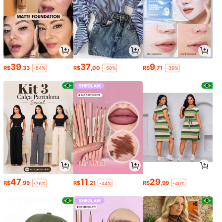
39
37
9
R$
,33
R$
,00
R$
,71
-54%
-50%
-39%
47
11
29
R$
,99
R$
,21
R$
,99
-76%
-44%
-40%