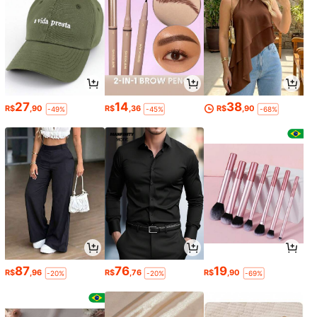
27
14
38
R$
,90
R$
,36
R$
,90
-49%
-45%
-68%
87
76
19
R$
,96
R$
,76
R$
,90
-20%
-20%
-69%