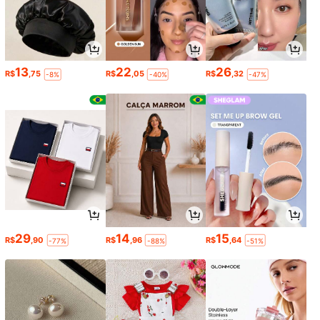
13
22
26
R$
,75
R$
,05
R$
,32
-8%
-40%
-47%
29
14
15
R$
,90
R$
,96
R$
,64
-77%
-88%
-51%