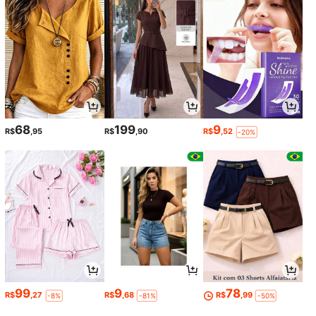
68
199
9
R$
,95
R$
,90
R$
,52
-20%
99
9
78
R$
,27
R$
,68
R$
,99
-8%
-81%
-50%