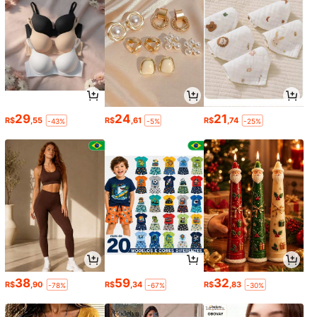
29
24
21
R$
,55
R$
,61
R$
,74
-43%
-5%
-25%
38
59
32
R$
,90
R$
,34
R$
,83
-78%
-67%
-30%