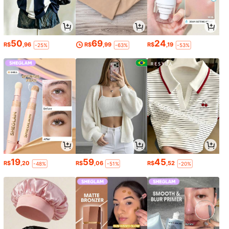
50
69
24
R$
,96
R$
,99
R$
,19
-25%
-63%
-53%
19
59
45
R$
,20
R$
,06
R$
,52
-48%
-51%
-20%