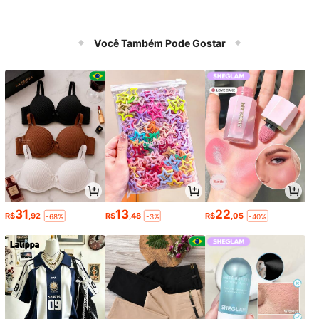
Você Também Pode Gostar
31
13
22
R$
,92
R$
,48
R$
,05
-68%
-3%
-40%