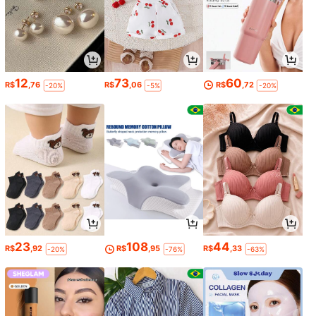
12
73
60
R$
,76
R$
,06
R$
,72
-20%
-5%
-20%
23
108
44
R$
,92
R$
,95
R$
,33
-20%
-76%
-63%