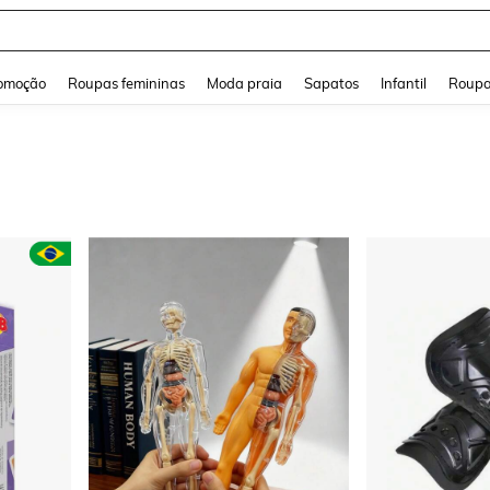
and down arrow keys to navigate search Buscas recentes and Pesquisar e Encontr
omoção
Roupas femininas
Moda praia
Sapatos
Infantil
Roupa