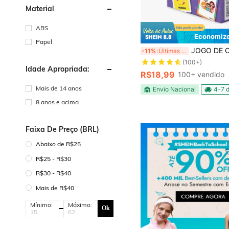
Material
ABS
Economize
#9 Mais Vendido
Papel
(100+)
JOGO DE CARTAS EDUCA E
-11%
Últimas 4 hrs
#9 Mais Vendido
#9 Mais Vendido
(100+)
(100+)
Idade Apropriada:
#9 Mais Vendido
R$18,99
100+ vendido
(100+)
Mais de 14 anos
Envio Nacional
4-7 d
8 anos e acima
Faixa De Preço (BRL)
Abaixo de R$25
R$25 - R$30
R$30 - R$40
Mais de R$40
Mínimo:
Máximo:
Ok