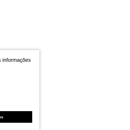
s informações
es