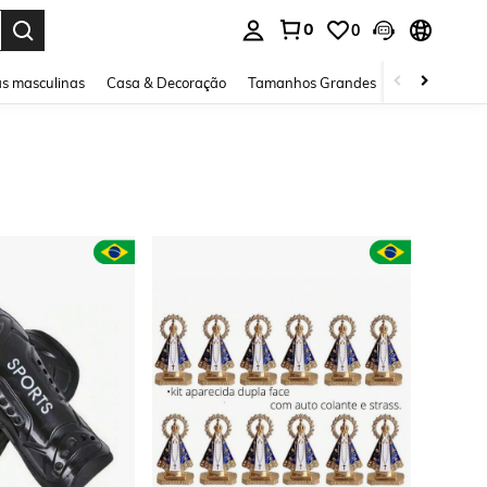
0
0
ar. Press Enter to select.
s masculinas
Casa & Decoração
Tamanhos Grandes
Joias e acessó