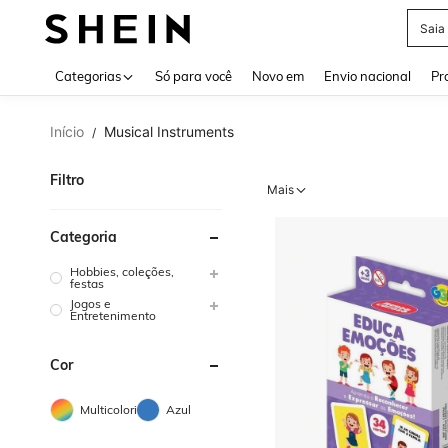
Saia
Use up 
Categorias
Só para você
Novo em
Envio nacional
Pr
Início
Musical Instruments
/
Filtro
Mais
Categoria
Hobbies, coleções,
festas
Jogos e
Entretenimento
Cor
Multicolorido
Azul