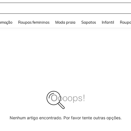
a Jeans Feminina
and down arrow keys to navigate search Buscas recentes and Pesquisar e Encontr
omoção
Roupas femininas
Moda praia
Sapatos
Infantil
Roupa
Nenhum artigo encontrado. Por favor tente outras opções.