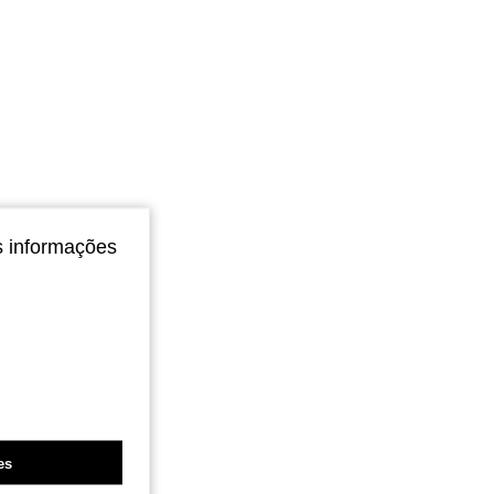
s informações
es