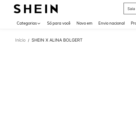
Calç
Use up 
Categorias
Só para você
Novo em
Envio nacional
Pr
Início
SHEIN X ALINA BOLGERT
/