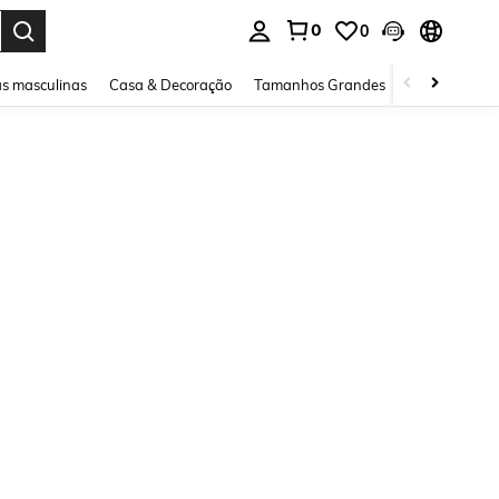
0
0
ar. Press Enter to select.
s masculinas
Casa & Decoração
Tamanhos Grandes
Joias e acessó