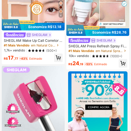
4
Economize R$13,18
Economize R$26,76
SHEGLAM
SHEGLAM Wake Up Call Corretor D
SHEGLAM
e Cor Para Olheiras-Peach Marca
#1 Mais Vendido
em Natural Corretivo
SHEGLAM Press Refresh Spray Fix
De Beleza CosméTicos Maquiagem
ador Marca De Beleza CosméTicos
1,7k+ vendido
(500+)
#1 Mais Vendido
em Natural Spray de fixação
Para Mulheres E Meninas
Maquiagem Para Mulheres E Menin
10k+ vendido
(1000+)
17
as
R$
,77
-43%
Estimado
24
R$
,19
-53%
Estimado