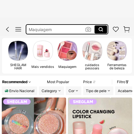
Gloss
Sheglam
Maquiagem
Sheglam Maquiagem
Blush
Gloss
SHEGLAM
cuidados
Ferramentas
A
Sheglam
Mais vendidos
Maquiagem
HAIR
pessoais
de beleza
Recommended
Most Popular
Price
Filtro
Envio Nacional
Category
Cor
Tipo de pele
Acabame