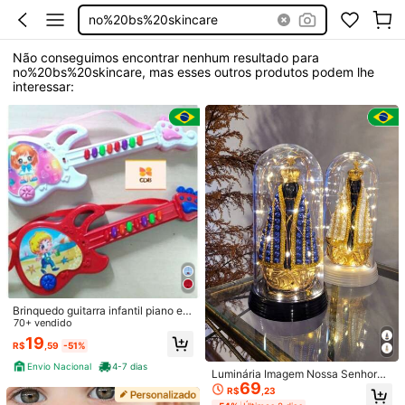
no%20bs%20skincare
Não conseguimos encontrar nenhum resultado para
no%20bs%20skincare, mas esses outros produtos podem lhe
interessar:
Brinquedo guitarra infantil piano e
musical para o seu bebê
70+ vendido
19
R$
,59
-51%
Envio Nacional
4-7 dias
Luminária Imagem Nossa Senhora
69
Aparecida Padroeira Do Brasil com
R$
,23
Redoma Led Branco Quente Perola