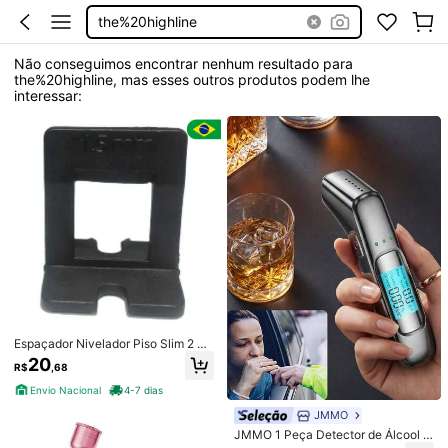
the%20highline
Não conseguimos encontrar nenhum resultado para
the%20highline, mas esses outros produtos podem lhe
interessar:
Espaçador Nivelador Piso Slim 2 m
m 50 peças
20
R$
,68
Envio Nacional
4-7 dias
JMMO
JMMO 1 Peça Detector de Álcool T