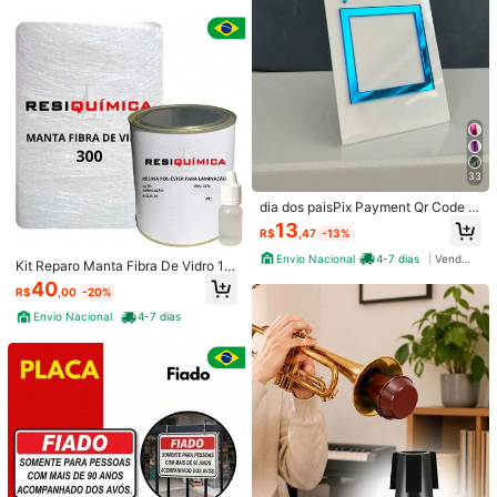
33
dia dos paisPix Payment Qr Code Pl
ate For Counter Table - Acrylic
13
R$
,47
-13%
Envio Nacional
4-7 dias
Vendedor Indicado
Kit Reparo Manta Fibra De Vidro 1.4
0x20 + 500gr De Resina
40
R$
,00
-20%
Envio Nacional
4-7 dias