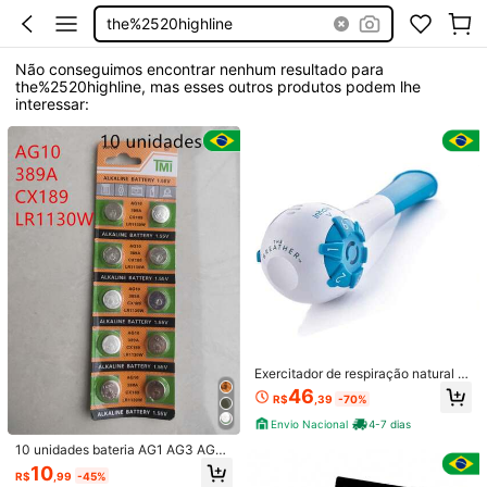
the%2520highline
Não conseguimos encontrar nenhum resultado para
the%2520highline, mas esses outros produtos podem lhe
interessar:
Exercitador de respiração natural p
ara terapia respiratória sem medica
46
R$
,39
-70%
mentos, respiração mais fácil, pulm
ões mais fortes, incluindo aplicativo
Envio Nacional
4-7 dias
de treinamento móvel guiado, trein
amento de máquina de exercícios r
10 unidades bateria AG1 AG3 AG4
espiratórios e pulmonares
AG10 AG13 1,55v para relógios
10
R$
,99
-45%