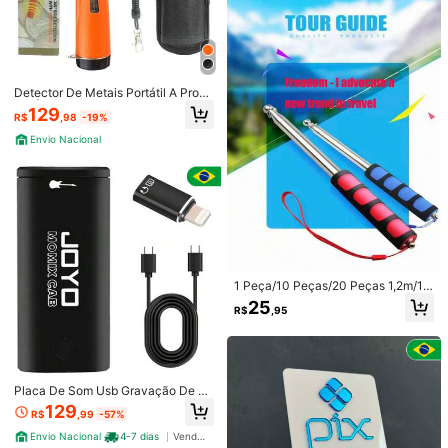
Detector De Metais Portátil A Prova
De Água Gp Pointer Ouro Com Bate
129
R$
,98
-19%
ria
Envio Nacional
1 Peça/10 Peças/20 Peças 1,2m/1,6
m/2m Mastro de Bandeira Retrátil,
25
R$
,95
Mastro de Bandeira de Aço Inoxidá
vel Portátil Outdoor com Cabo de E
spuma Grossa, Adequado para Dia
Nacional, Eventos Escolares, Passe
ios Outdoor e Mais
Placa De Som Usb Gravação De Fo
ne De Ouvido Joyo Momix Cab
129
R$
,99
-57%
Envio Nacional
4-7 dias
Vendedor Indicado