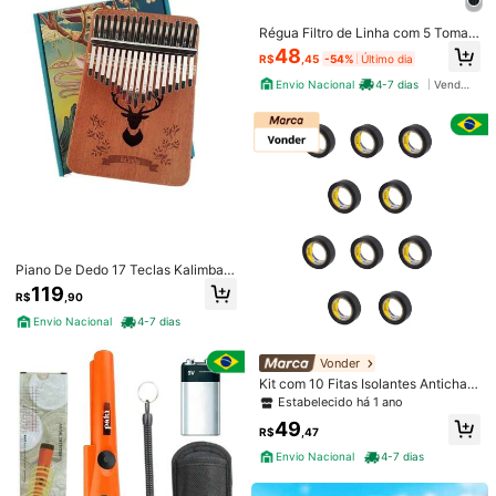
Régua Filtro de Linha com 5 Tomad
as Extensão Elétrica 1 Universal 4
48
R$
,45
-54%
Último dia
USB Bivolt 10A 110v/220v Cabo de
2 Metros type c
Envio Nacional
4-7 dias
Vendedor Indicado
Piano De Dedo 17 Teclas Kalimba I
nstrumento Africano
119
R$
,90
Envio Nacional
4-7 dias
Vonder
Kit com 10 Fitas Isolantes Anticham
as 19mm x 10m Preta Vonder - 1137
Estabelecido há 1 ano
191013
49
R$
,47
Envio Nacional
4-7 dias