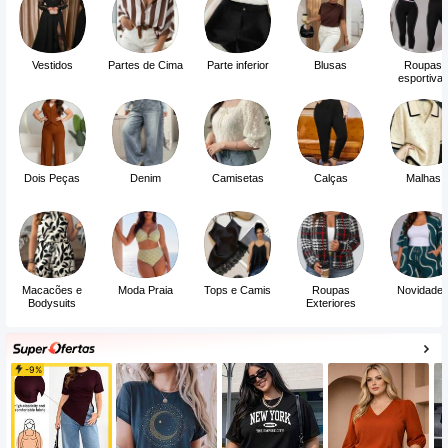
Vestidos
Partes de Cima
Parte inferior
Blusas
Roupas
esportiva
Dois Peças
Denim
Camisetas
Calças
Malhas
Macacões e
Moda Praia
Tops e Camis
Roupas
Novidade
Bodysuits
Exteriores
-9%