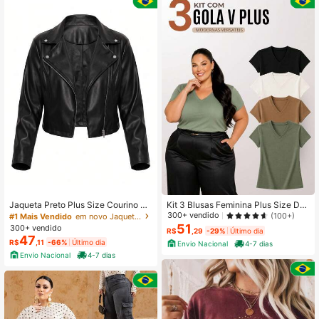
Jaqueta Preto Plus Size Courino Si
Kit 3 Blusas Feminina Plus Size De
ntética PU Feminino Com Zíper Mo
cote V Manga Curta Malha Premiu
300+ vendido
(100+)
#1 Mais Vendido
em novo Jaquetas Plus Size
da Casaco Inverno
m Básica Casual - H00
51
300+ vendido
R$
,29
-29%
Último dia
47
R$
,11
-66%
Último dia
Envio Nacional
4-7 dias
Envio Nacional
4-7 dias