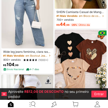
4
SHEIN Camiseta Casual de Manga
Curta com Gola Bicolor para Mulher
#1 Mais Vendido
em Bloco de cores T-shirts Tamanhos Grandes
es Plus Size
700+ vendido
44
R$
,96
-25%
Último dia
Wide leg jeans feminina, clara rasga
da .
#1 Mais Vendido
em Bootcut Jeans Plus Size
800+ vendido
(1000+)
104
R$
,99
Envio Nacional
4-7 dias
Aproveite
R$12,00 DE DESCONTO
no seu primeiro
Entrar
5
pedido!
Kit 3 Blusas Femininas 100% Algod
ão Estampadas – Girassol, Margarid
#1 Mais Vendido
em Tecido de malha Tops de Mulher Tamanhos Grandes