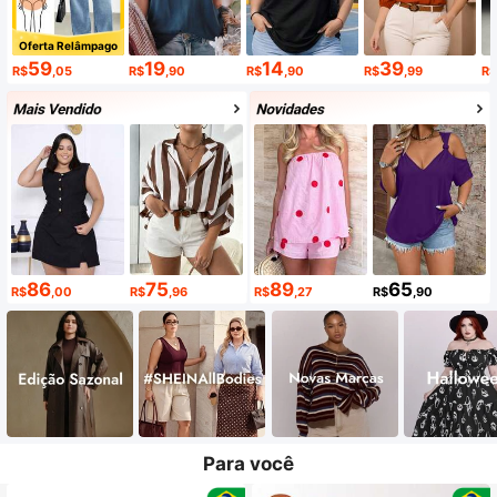
Oferta Relâmpago
59
19
14
39
R$
,05
R$
,90
R$
,90
R$
,99
R$
86
75
89
65
R$
,00
R$
,96
R$
,27
R$
,90
Para você