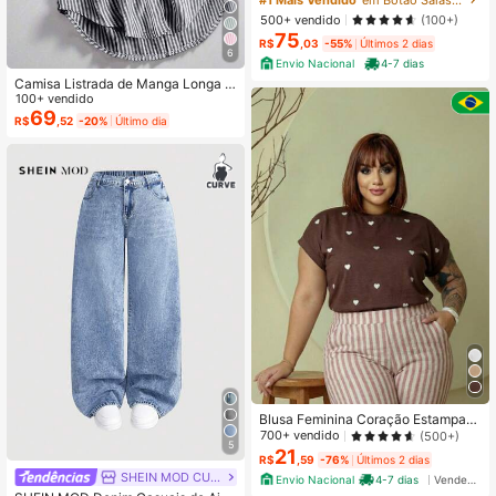
500+ vendido
(100+)
75
R$
,03
-55%
Últimos 2 dias
6
Envio Nacional
4-7 dias
Camisa Listrada de Manga Longa c
om Colarinho e Botões para Mulher
100+ vendido
es Plus Size, Outono e Primavera
69
R$
,52
-20%
Último dia
Blusa Feminina Coração Estampad
o Plus tecido de malha
700+ vendido
(500+)
5
21
R$
,59
-76%
Últimos 2 dias
SHEIN MOD CURVE
Envio Nacional
4-7 dias
Vendedor Indicado