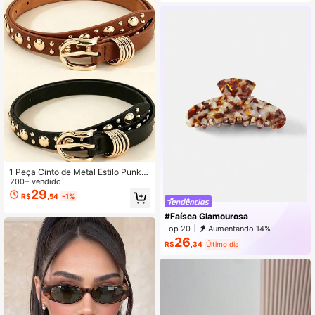
1 Peça Cinto de Metal Estilo Punk F
eminino com Rebites Dourados, Ad
200+ vendido
equado para Denim e Uso Casual
29
R$
,54
-1%
#Faísca Glamourosa
Top 20
Aumentando 14%
26
R$
,34
Último dia