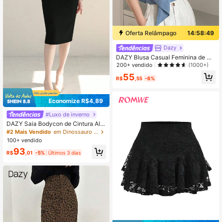
Oferta Relâmpago
14:58:48
Dazy
DAZY Blusa Casual Feminina de Co
r Sólida Sem Mangas, Regatas Sain
200+ vendido
(1000+)
do Tops
55
R$
,55
-6%
Economize R$4,89
#Luxo de inverno
DAZY Saia Bodycon de Cintura Alta
Feminina, Saia Lápis
#2 Mais Vendido
em Dinossauro Saias femininas estampadas
100+ vendido
93
R$
,01
-5%
Últimos 3 dias