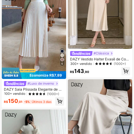
#Clássica
DAZY Vestido Halter Evasê de Cor
Sólida para Mulheres, Vestido de Ve
300+ vendido
(1000+)
6
rão Elegante para Festa, Formatura,
143
Aniversário, Réveillon
R$
,90
Economize R$7,89
#Luxo de inverno
DAZY Saia Plissada Elegante de Co
r Sólida para Mulheres, Primavera/V
100+ vendido
(1000+)
erão
150
R$
,01
-5%
Últimos 3 dias