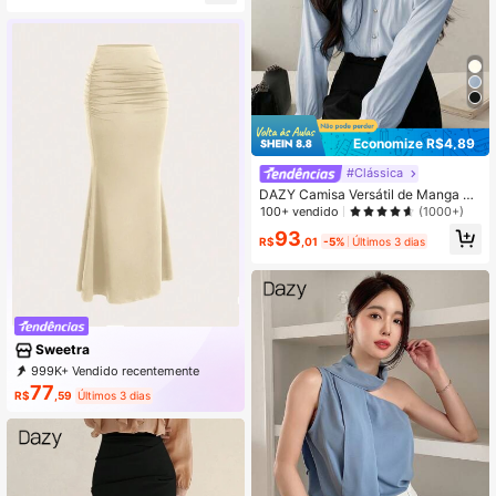
Economize R$4,89
#Clássica
DAZY Camisa Versátil de Manga Lo
nga com Botões, Roupas de Outono
100+ vendido
(1000+)
93
R$
,01
-5%
Últimos 3 dias
Sweetra
999K+ Vendido recentemente
999K+ Compra recorrente
77
R$
,59
Últimos 3 dias
1.5M Assinatura