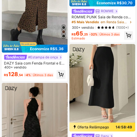
Economize R$30,70
ROMWE
ROMWE PUNK Saia de Renda com
Bainha Balonê, Escola
#5 Mais Vendido
em Renda Saias Femininas
300+ vendido
(1000+)
65
R$
,25
-32%
Últimos 3 dias
Estimado
Economize R$5,36
#Estampa de onça
DAZY Saia com Fenda Frontal e Est
ampa de Leopardo para Mulheres,
400+ vendido
Outono
128
R$
,54
-4%
Últimos 3 dias
Oferta Relâmpago
14:58:48
Dazy