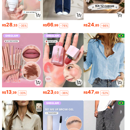
28
66
24
R$
,33
R$
,99
R$
,85
-35%
-76%
-66%
13
23
47
R$
,39
R$
,03
R$
,49
-33%
-36%
-52%