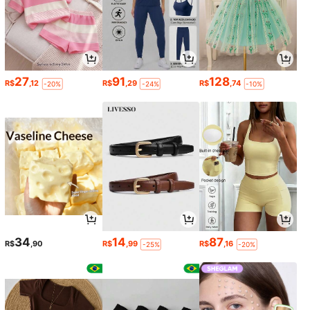
27
91
128
R$
,12
R$
,29
R$
,74
-20%
-24%
-10%
34
14
87
R$
,90
R$
,99
R$
,16
-25%
-20%