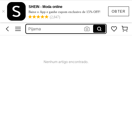
SHEIN - Moda online
×
Pijama Feminino
OBTER
Baixe o App e ganhe cupom exclusivo de 15% OFF!
(2,847)
Calcinha
Pijama
Lingerie
Sutiã
Pijama Feminino
Nenhum artigo encontrado.
Calcinha