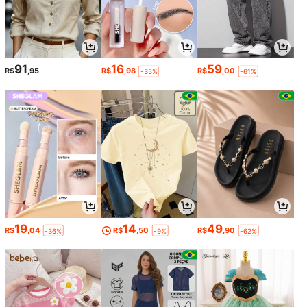
91
16
59
R$
,95
R$
,98
R$
,00
-35%
-61%
19
14
49
R$
,04
R$
,50
R$
,90
-36%
-9%
-62%