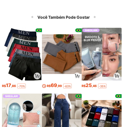
Você Também Pode Gostar
17
69
25
R$
,86
R$
,99
R$
,46
-70%
-63%
-35%