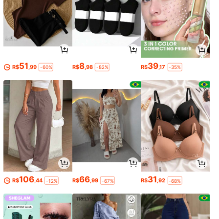
51
8
39
R$
,99
R$
,98
R$
,17
-60%
-82%
-35%
106
66
31
R$
,44
R$
,99
R$
,92
-12%
-67%
-68%