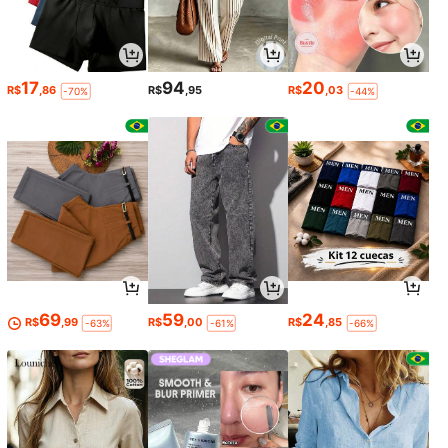
17
94
20
R$
,86
R$
,95
R$
,03
-70%
-44%
69
59
24
R$
,99
R$
,00
R$
,85
-63%
-61%
-66%