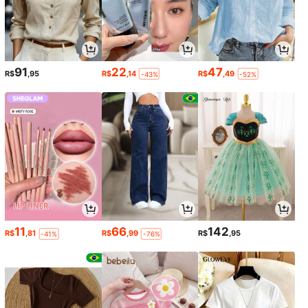
91
22
47
R$
,95
R$
,14
R$
,49
-43%
-52%
11
66
142
R$
,81
R$
,99
R$
,95
-41%
-76%