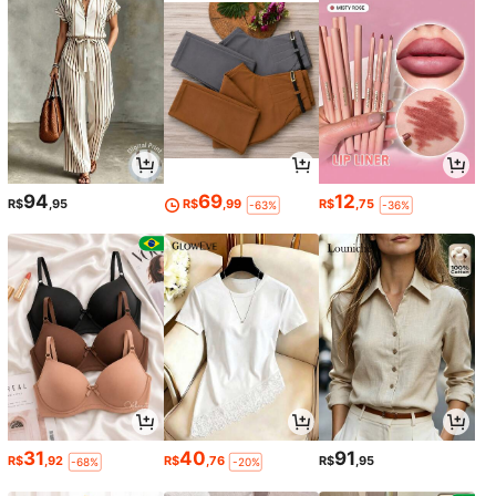
94
69
12
R$
,95
R$
,99
R$
,75
-63%
-36%
31
40
91
R$
,92
R$
,76
R$
,95
-68%
-20%