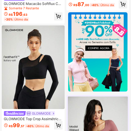
porte Leve Em Costela Macia Com
87
GLOWMODE Macacão Softflux Co
R$
,00
-40%
Último dia
Nó Pankou Chegando No Ano Novo
m Zipper De Meio Zíper E Bainha Di
Somente 7 Restante
vidida
196
R$
,63
-30%
Último dia
GLOWMODE
GLOWMODE Top Crop Assimétrico
De Malha Featherfit™ Made The Cu
99
R$
,57
-40%
Último dia
t