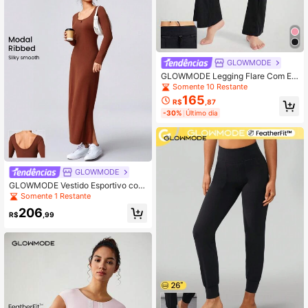
GLOWMODE
GLOWMODE Legging Flare Com Elá
stico E Cordão Featherfit™ De 31 Po
Somente 10 Restante
legadas
165
R$
,87
-30%
Último dia
GLOWMODE
GLOWMODE Vestido Esportivo com
Detalhe de Fechadura na Gola e De
Somente 1 Restante
cote Aberto Atrás de Cor Sólida
206
R$
,99