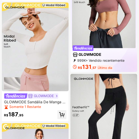
GLOWMODE
999K+ Vendido recentemente
500K+ Compra recorrente
131
R$
,57
Último dia
2.2M Assinatura
GLOWMODE
GLOWMODE Sandália De Manga C
omprida Com Bainha Curva Em Mo
Somente 1 Restante
dal Rib E Furo Para O Polegar
187
R$
,95