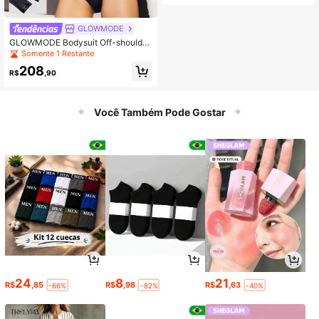
GLOWMODE
GLOWMODE Bodysuit Off-shoulder
Featherfit™ Glowgetter
Somente 1 Restante
208
R$
,90
Você Também Pode Gostar
24
8
21
R$
,85
R$
,98
R$
,63
-66%
-82%
-40%