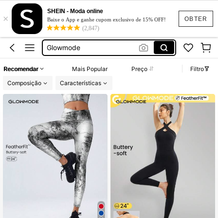
Roupa De Academia Feminino
SHEIN - Moda online
×
Conjunto Academia
OBTER
Baixe o App e ganhe cupom exclusivo de 15% OFF!
(2,847)
Glowmode
Short Academia
Academia Feminino
Recomendar
Mais Popular
Preço
Filtro
Roupa De Academia Feminino
Composição
Características
Conjunto Academia