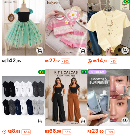
142
27
14
R$
,95
R$
,12
R$
,50
-20%
-9%
8
66
23
R$
,98
R$
,56
R$
,90
-55%
-67%
-39%