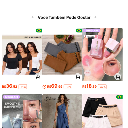
Você Também Pode Gostar
36
69
18
R$
,52
R$
,99
R$
,59
-71%
-63%
-47%