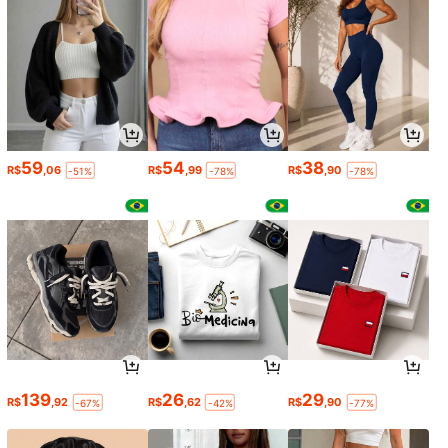
59
54
38
R$
,06
R$
,99
R$
,90
-51%
-78%
-78%
139
26
29
R$
,92
R$
,62
R$
,90
-67%
-42%
-77%