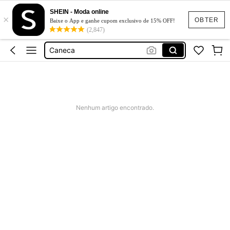
SHEIN - Moda online
×
Copo Térmico
OBTER
Baixe o App e ganhe cupom exclusivo de 15% OFF!
(2,847)
Garrafa Térmica água
Caneca
Garrafa De água
Jogo Americano
Copo Térmico
Nenhum artigo encontrado.
Garrafa Térmica água