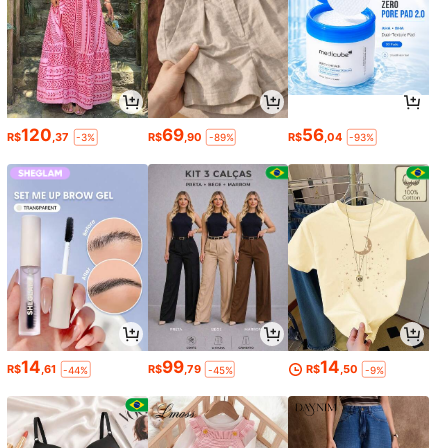
120
69
56
R$
,37
R$
,90
R$
,04
-3%
-89%
-93%
14
99
14
R$
,61
R$
,79
R$
,50
-44%
-45%
-9%