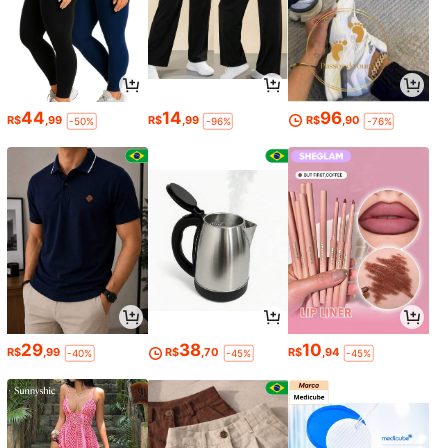
44
14
96
R$
,99
R$
,99
R$
,90
-50%
-96%
-76%
29
38
10
R$
,99
R$
,70
R$
,94
-40%
-45%
-45%