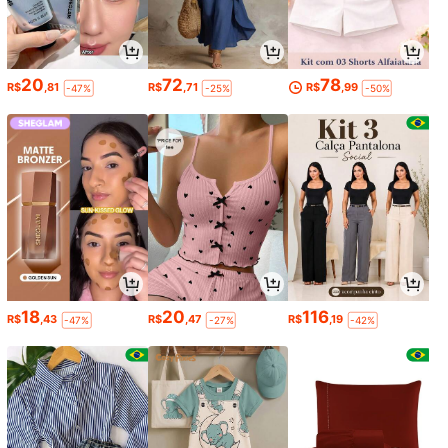
20
72
78
R$
,81
R$
,71
R$
,99
-47%
-25%
-50%
18
20
116
R$
,43
R$
,47
R$
,19
-47%
-27%
-42%