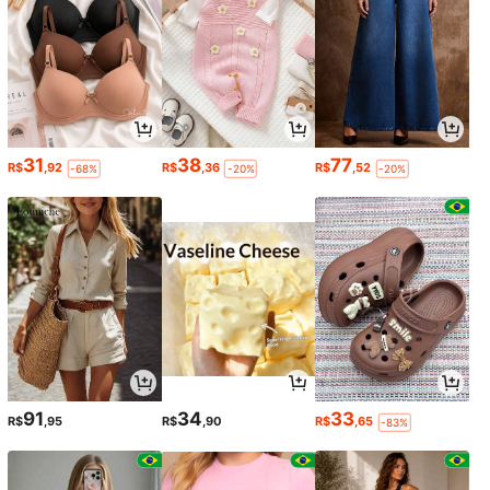
31
38
77
R$
,92
R$
,36
R$
,52
-68%
-20%
-20%
91
34
33
R$
,95
R$
,90
R$
,65
-83%