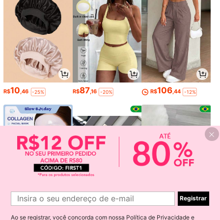
10
87
106
R$
,46
R$
,16
R$
,44
-25%
-20%
-12%
Registrar
9
61
66
R$
,71
R$
,59
R$
,49
-39%
-53%
-75%
Ao se registrar, você concorda com nossa
Política de Privacidade e