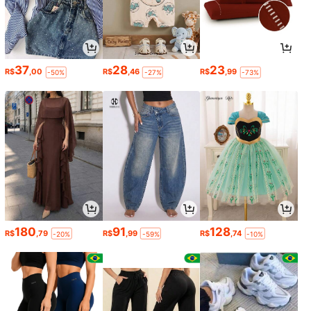
37
28
23
R$
,00
R$
,46
R$
,99
-50%
-27%
-73%
180
91
128
R$
,79
R$
,99
R$
,74
-20%
-59%
-10%