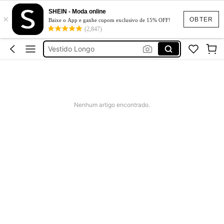
SHEIN - Moda online
×
Vestido Longo Elegante
OBTER
Baixe o App e ganhe cupom exclusivo de 15% OFF!
(2,847)
Vestido
Vestido Longo
Conjunto Feminino
Biquíni
Vestido Longo Elegante
Nenhum artigo encontrado.
Vestido