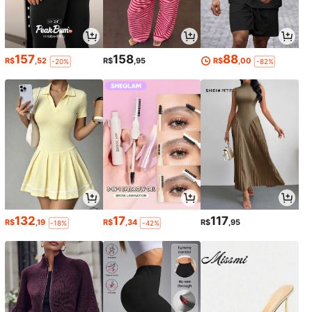
157
158
88
R$
,52
R$
,95
R$
,00
-20%
-82%
132
17
117
R$
,19
R$
,34
R$
,95
-18%
-42%