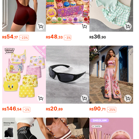
54
48
36
R$
,17
R$
,33
R$
,90
-23%
-3%
146
20
90
R$
,54
R$
,89
R$
,71
-2%
-25%