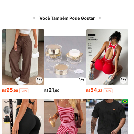
Você Também Pode Gostar
95
21
54
R$
,96
R$
,90
R$
,22
-20%
-18%