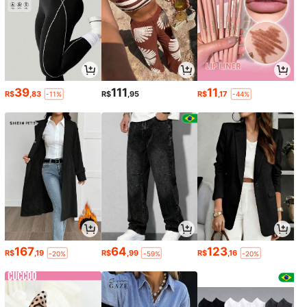
39
111
11
R$
,83
R$
,95
R$
,17
-11%
-44%
167
64
123
R$
,19
R$
,99
R$
,16
-20%
-59%
-20%