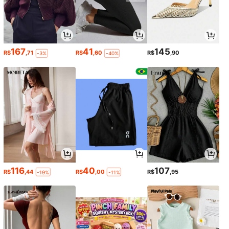
167
41
145
R$
,71
R$
,60
R$
,90
-3%
-40%
116
40
107
R$
,44
R$
,00
R$
,95
-19%
-11%