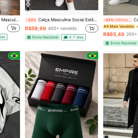
 Bolso Faca Tradicional
Calça Masculina Social Estilo Casual moderna- Alfaiataria Chic- ABA
Calca Je
-33%
-43%
Últimos 2 dias
#4 Mais Vendido
R$59,99
400+ vendido
R$85,49
200+ 
ias
Envio Nacional
4-7 dias
Envio Nacional