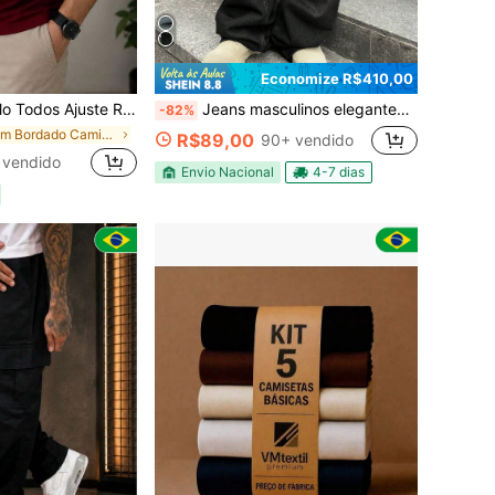
Economize R$410,00
juste Regular Bordado Masculina
Jeans masculinos elegantes, calças de ganga largas e descontraídas, acabamento vintage desgastado, estilo streetwear Y2K na moda
-82%
em Bordado Camisas Polo Masculinas
R$89,00
90+ vendido
 vendido
Envio Nacional
4-7 dias