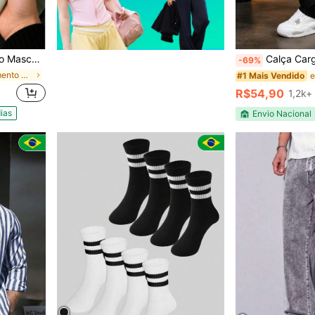
lina Piquet
Calça Cargo Sarja Larga Masc
-69%
em Alongamento médio Camisas Polo Masculinas
#1 Mais Vendido
R$54,90
1,2k+
ias
Envio Nacional