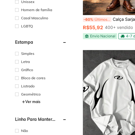
Unissex
Homem de família
Casal Masculino
Calça Sarja Masculina Alfaiataria
-60%
Últimos 2 dias
LGBTQ
R$55,92
400+ vendido
Envio Nacional
4-7 d
Estampa
Simples
Letra
Gráfico
Bloco de cores
Listrado
Geométrico
Ver mais
Linho Para Manter
Aquecido
Não