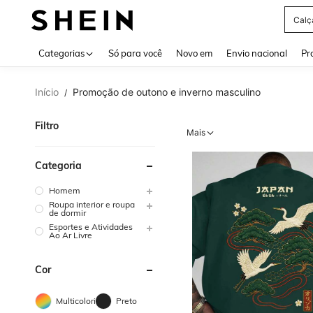
Calç
Use up 
Categorias
Só para você
Novo em
Envio nacional
Pr
Início
Promoção de outono e inverno masculino
/
Filtro
Mais
Categoria
Homem
Roupa interior e roupa
de dormir
Esportes e Atividades
Ao Ar Livre
Cor
Multicolorido
Preto