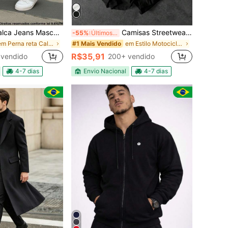
ans Masculina Balão Baggy Skatista Boca Larga Estonada Streetwear
Camisas Streetwear Y2k Esporte Americano Camiseta Masculina Algodão Promoção Relâmpago Califórnia Unissex Feminino Envio Imediato Varias Cores Camiseta Preta
-55%
Últimos 2 dias
em Perna reta Calça Jeans Masculina
em Estilo Motociclista de Vanguarda Camisetas masc
#1 Mais Vendido
R$35,91
vendido
200+ vendido
4-7 dias
Envio Nacional
4-7 dias