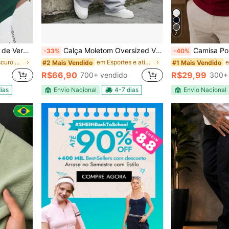
7
 Viagem, Atividades em Clubes, Lavável na Máquina
Calça Moletom Oversized Visual Gótico Urbano Street Alternativo
Camisa Polo Todos A
-33%
-40%
em Verde escuro Camisetas masculinas
em Esportes e atividades ao ar livre - Athleisure
#2 Mais Vendido
#1 Mais Vendido
R$66,90
R$29,99
700+ vendido
300+
ias
Envio Nacional
4-7 dias
Envio Nacional