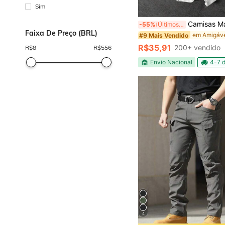
Sim
Camisas Masculina Streetwear Y2k Esporte Goth Americano Goth Chamas Camiseta Algodão Promoção Rel
-55%
Últimos 2 dias
Faixa De Preço (BRL)
#9 Mais Vendido
R$35,91
200+ vendido
R$
8
R$
556
Envio Nacional
4-7 d
4