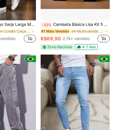
ulina Skate Casual Bolso Lateral Todos Solto
Camiseta Básica Lisa Kit 5 Unidades Camisa Masculina Unissex 100% Algodão
-33%
em Cordão Calça Jeans Masculina
em Multicolorido Camisetas masculinas
#1 Mais Vendido
R$69,90
 vendido
2,7k+ vendido
Envio Nacional
4-7 dias