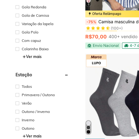
5
Gola Redonda
Oferta Relâmpago
Gola de Camisa
#1 Mais Vendido
Camisa masculina de manga comprida listrada com costura em bloco de cores, adequada para as estações da primavera e do outono, para o la
-75%
Variação da lapela
(100+)
#1 Mais Vendido
#1 Mais Vendido
Gola Polo
(100+)
(100+)
R$70,00
400+ vendido
#1 Mais Vendido
Com capuz
(100+)
Envio Nacional
4-7 d
Colarinho Baixo
Ver mais
Estação
Todos
Primavera / Outono
Verão
Outono / Inverno
Inverno
Outono
Ver mais