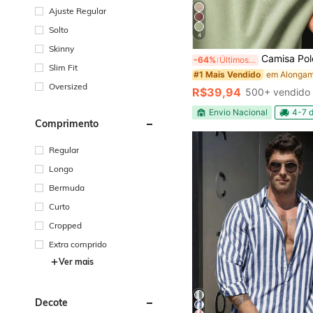
Ajuste Regular
Solto
4
Skinny
Camisa Polo Mascu
-64%
Últimos 2 dias
Slim Fit
#1 Mais Vendido
Oversized
R$39,94
500+ vendido
Envio Nacional
4-7 d
Comprimento
Regular
Longo
Bermuda
Curto
Cropped
Extra comprido
Ver mais
Decote