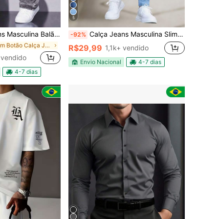
5
remium Streetwear Oversized Rapper Ganga Estilo Skatista Folgadas
Calça Jeans Masculina Slim Destroyed Moda Linha Premium Original Elastano Roupas direto da fábrica Envio em 24 horas
-92%
em Botão Calça Jeans Masculina
R$29,99
1,1k+ vendido
 vendido
Envio Nacional
4-7 dias
4-7 dias