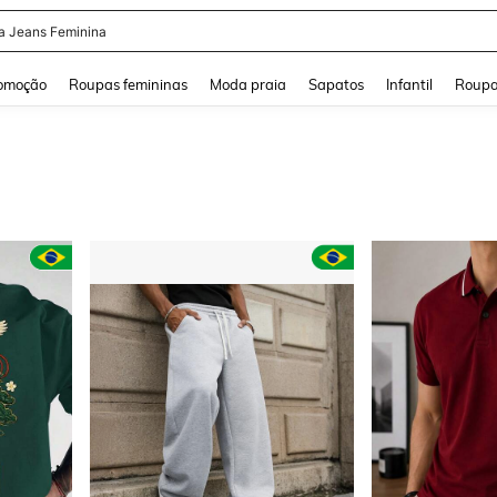
a Jeans Feminina
and down arrow keys to navigate search Buscas recentes and Pesquisar e Encontr
omoção
Roupas femininas
Moda praia
Sapatos
Infantil
Roupa