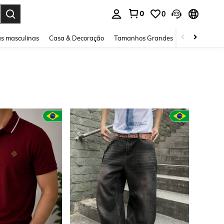
0
0
ar. Press Enter to select.
s masculinas
Casa & Decoração
Tamanhos Grandes
Joias e acessó