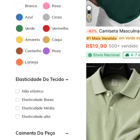
Branco
Rosa
Azul
Cinza
4
Verde
Vermelho
Camiseta Masculina de Verão Nova Moda Estampa de Garça e Pinheiro, Manga Curta Casual e Solta, Ideal para Exposições de Arte, Check-ins de
-67%
#1 Mais Vendido
Amarelo
Caqui
R$19,90
500+ vendido
Castanho
Roxa
Envio Nacional
4-7 d
Laranja
Elasticidade Do Tecido
Não elástico
Elasticidade Baixa
Elasticidade Média
Elasticidade alta
Caimento Da Peça