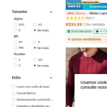
Economize
#5 Mais Vendido
Tamanho
Meias Lupo - Kit C/ 3 Pares Meias M
-40%
Últimos 3 dias
(500+)
#5 Mais Vendido
#5 Mais Vendido
Alpha
(500+)
(500+)
R$35,99
1,1k+ vendido
XXS
XS
#5 Mais Vendido
S
(500+)
Ver mais
Envio Nacional
4-7 d
BR
4
outros vendedores
PP
P
P/M
Ver mais
Number
2
2/3
3
Ver mais
Estilo
Usamos cookie
Lazer com estilo de lazer
consulte nos
Casual-Básico
Deslocamento comercial-c
omércio
Esportes e atividades ao ar