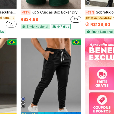
âmpago Unissex Feminino Envio Imediato Varias Cores Camiseta Branco
Kit 5 Cuecas Box Boxer Dry Fit
Sobretudo de Manga Longa com Bolso e Botões na
-53%
-72%
em Amigável para a pele Camisetas masculinas
#2 Mais Vendido
R$34,99
R$139,90
Envio Nacional
4-7 dias
ias
Envio Nacional