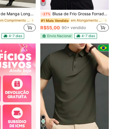
6
 Frente, Cor Sólida, Roupas de Outono e Inverno, Cerimônia de Inverno
Blusa de Frio Grossa Forrada Flanelada c Touca Ziper Inteiro Exclusivo 2026/27 Premium
-27%
em Comprimento do joelho Sobretudos masculinos
em Alongamento médio Casacos de inverno masculinos
#1 Mais Vendido
R$55,00
90+ vendido
4-7 dias
Envio Nacional
4-7 dias
9