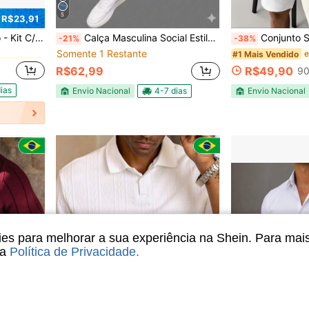
5
 R$23,91
em Outono/Inverno Meias Masculinas
asculinas Lupo Cano Medio
Calça Masculina Social Estilo Casual Chic- Alfaiataria Moderda- ABA
Conjunto Streetwear LA NY City Cami
-21%
-38%
em Outono/Inverno Meias Masculinas
em Outono/Inverno Meias Masculinas
Somente 1 Restante
#1 Mais Vendido
R$62,99
R$49,90
90
em Outono/Inverno Meias Masculinas
ias
Envio Nacional
4-7 dias
Envio Nacional
s para melhorar a sua experiência na Shein. Para mai
sa
Política de Privacidade
.