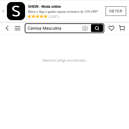
SHEIN - Moda online
×
Camisa Social Masculina
OBTER
Baixe o App e ganhe cupom exclusivo de 15% OFF!
(2,847)
Calça Masculina
Camisa Masculina
Conjunto Masculino
Moletom Masculino
Camisa Social Masculina
Nenhum artigo encontrado.
Calça Masculina