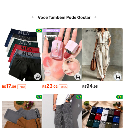
Você Também Pode Gostar
17
23
94
R$
,86
R$
,03
R$
,95
-70%
-36%