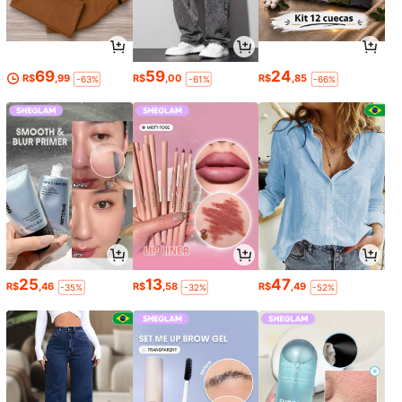
69
59
24
R$
,99
R$
,00
R$
,85
-63%
-61%
-66%
25
13
47
R$
,46
R$
,58
R$
,49
-35%
-32%
-52%