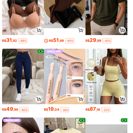
31
51
29
R$
,92
R$
,99
R$
,99
-68%
-60%
-40%
49
19
87
R$
,99
R$
,04
R$
,16
-80%
-36%
-20%