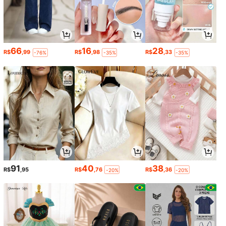
66
16
28
R$
,99
R$
,98
R$
,33
-76%
-35%
-35%
91
40
38
R$
,95
R$
,76
R$
,36
-20%
-20%