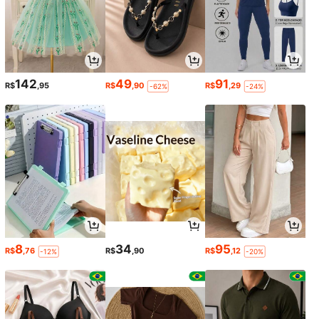
142
49
91
R$
,95
R$
,90
R$
,29
-62%
-24%
8
34
95
R$
,76
R$
,90
R$
,12
-12%
-20%