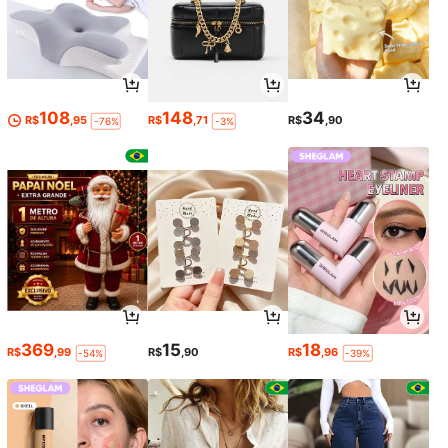
108
148
34
R$
,95
R$
,71
R$
,90
-76%
-3%
369
15
18
R$
,99
R$
,90
R$
,96
-54%
-39%