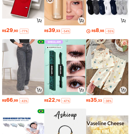
29
39
8
R$
,90
R$
,33
R$
,98
-77%
-54%
-55%
66
22
35
R$
,99
R$
,76
R$
,33
-43%
-47%
-38%