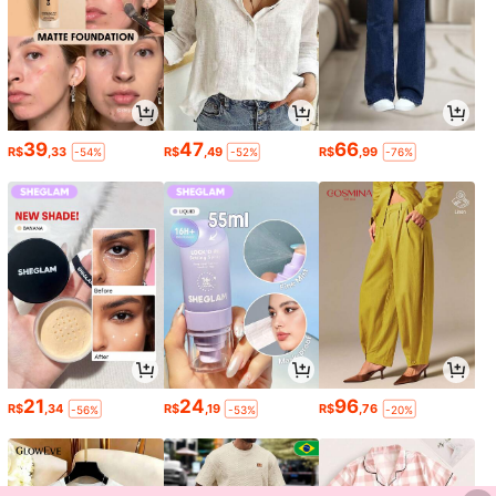
39
47
66
R$
,33
R$
,49
R$
,99
-54%
-52%
-76%
21
24
96
R$
,34
R$
,19
R$
,76
-56%
-53%
-20%