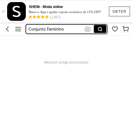
SHEIN - Moda online
×
Calça Jeans Feminina
OBTER
Baixe o App e ganhe cupom exclusivo de 15% OFF!
(2,847)
Vestido Feminino
Conjunto Feminino
Vestido De Festa Casamento
Vestido Longo
Calça Jeans Feminina
Nenhum artigo encontrado.
Vestido Feminino