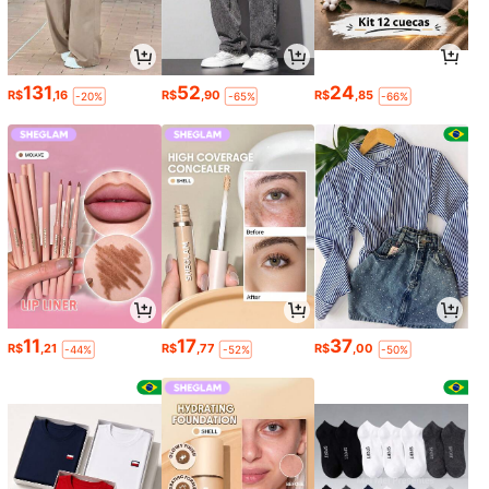
131
52
24
R$
,16
R$
,90
R$
,85
-20%
-65%
-66%
11
17
37
R$
,21
R$
,77
R$
,00
-44%
-52%
-50%