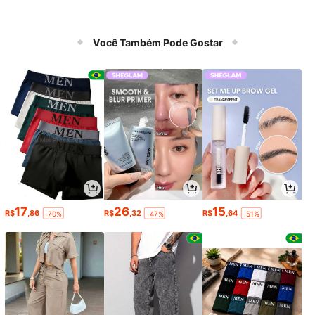
Você Também Pode Gostar
17
26
15
R$
,86
R$
,32
R$
,64
-70%
-47%
-51%