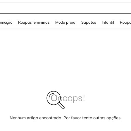
and down arrow keys to navigate search Buscas recentes and Pesquisar e Encontr
omoção
Roupas femininas
Moda praia
Sapatos
Infantil
Roupa
Nenhum artigo encontrado. Por favor tente outras opções.