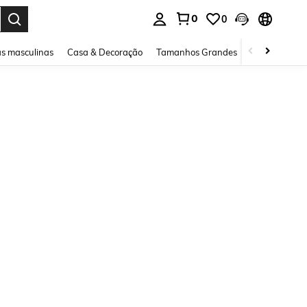
0
0
ar. Press Enter to select.
s masculinas
Casa & Decoração
Tamanhos Grandes
Joias e acessó