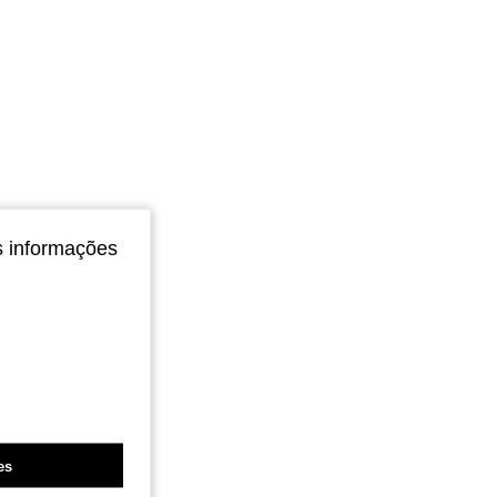
s informações
es