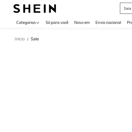
Saia
Use up 
Categorias
Só para você
Novo em
Envio nacional
Pr
Início
Sale
/