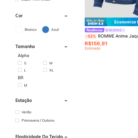
Cor
Economize 
Branco
Azul
ROMWE
ROMWE Anime Jaqueta Denim Casual de Manga Longa com Estampa Floral e Abot
-52%
R$156,91
Tamanho
Estimado
Alpha
S
M
L
XL
BR
M
Estação
Verão
Primavera / Outono
Elasticidade Do Tecido