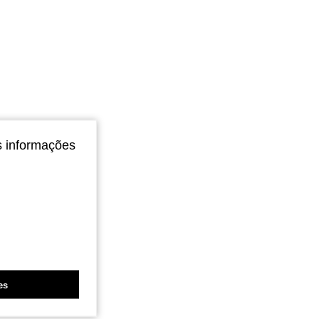
s informações
es