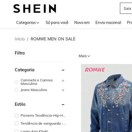
Saia
Use up 
Categorias
Só para você
Novo em
Envio nacional
Pr
Início
ROMWE MEN ON SALE
/
Filtro
Mais
Categoria
Camiseta e Camisa
Masculina
Jeans Masculino
Estilo
Pioneiro Tendência-Hip-Ho
p Street
Tendência de vanguarda -
Gótico/Punk
Lazer-Ami Khaki