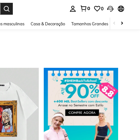
0
0
ar. Press Enter to select.
s masculinas
Casa & Decoração
Tamanhos Grandes
Joias e acessó