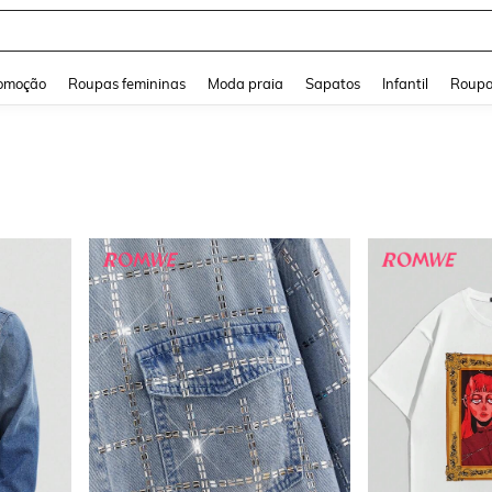
and down arrow keys to navigate search Buscas recentes and Pesquisar e Encontr
omoção
Roupas femininas
Moda praia
Sapatos
Infantil
Roupa