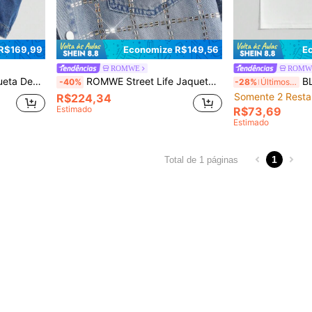
R$169,99
Economize R$149,56
E
ROMWE
ROMW
oamento Simples para Homens
ROMWE Street Life Jaqueta Denim de Manga Longa com Decor de Strass Monopeitilho Masculina
BLACK
-40%
-28%
Últimos 2 dias
Somente 2 Resta
R$224,34
Estimado
R$73,69
Estimado
1
Total de 1 páginas