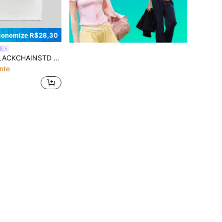
conomize R$28,30
E
CHAINSTD Rapazes Figura Gráfica Camiseta
nte