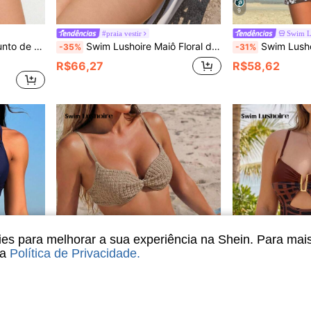
9
#praia vestir
Swim L
 Dye Abstrata e Nó na Frente
Swim Lushoire Maiô Floral de Decote em V Profundo para Mulheres Plus Size, Adequado para Férias na Praia, Festa na Piscina, Festa na Praia
Swim Lushoire Maiô Casua
-35%
-31%
R$66,27
R$58,62
s para melhorar a sua experiência na Shein. Para mai
sa
Política de Privacidade
.