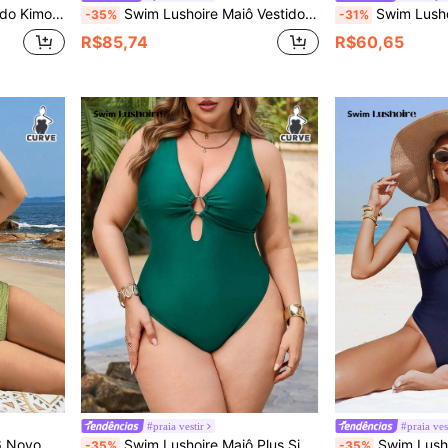
tidos de Páscoa Femininos, Vestidos Casuais Femininos, Vestidos de Férias Femininos, Vestidos Estilo Country Femininos
Swim Lushoire Maiô Vestido Plus Size, Elegante Capa de Praia para Mulheres
Swim Lushoire 2 Peças Conjunto de Maiô Feminino de Pr
-35%
-31%
R$85,74
R$60,65
#praia vestir
#praia ves
ável, Adequado para Praia e Férias de Verão
Swim Lushoire Maiô Plus Size Feminino Cor Sólida Alça Grossa Decoração de Argola Frontal Maiô de Uma Peça para Férias
Swim Lushoire Maiô Feminino 
-35%
-35%