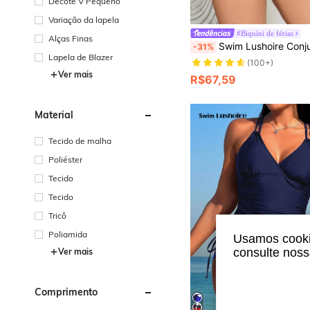
Decote V Pequeno
Variação da lapela
#Biquíni de férias
Alças Finas
Swim Lushoire Conjunto de Maiô Bikini Plus Size Feminino com Estampa Tie
-31%
Lapela de Blazer
(100+)
Ver mais
R$67,59
Material
Tecido de malha
Poliéster
Tecido
Tecido
Tricô
Poliamida
Usamos cookie
consulte nos
Ver mais
Comprimento