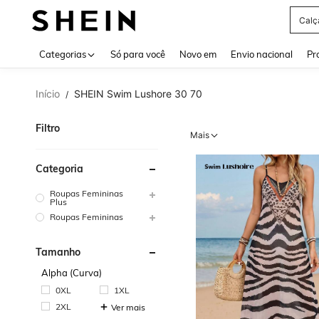
Bols
Use up 
Categorias
Só para você
Novo em
Envio nacional
Pr
Início
SHEIN Swim Lushore 30 70
/
Filtro
Mais
Categoria
Roupas Femininas
Plus
Roupas Femininas
Tamanho
Alpha (Curva)
0XL
1XL
2XL
Ver mais