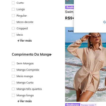
Curto
#Elegância Marinha
Longo
Regular
R$94,99
50+ vendido
Micro decote
C
Cropped
Meio
Ver mais
Comprimento Da Manga
Sem Mangas
Manga Comprida
Meia manga
Manga Curta
Manga três quartos
Manga longa
Ver mais
#praia vestir