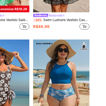
conomize R$18,29
tir
#praia vestir
tampa de Folhas em Tela, Casual para Casa, Praia, Piscina, Primavera/Verão
Swim Lushoire Vestido Casual de Cobertura para Férias com Estampa de Concha e Decote em V para Mulheres
-39%
R$46,96