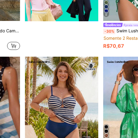
8
#praia ves
a Praia e Férias Feminino
Swim Lushoire Maiô Tankini de Duas Peças para Mulheres, Busto Franzido com Acabamento em U, Estampa Floral, Casual e Confortável para Férias, Trajes de Banho para Controle de Barriga, Conjuntos de Roupas de Férias para
-30%
Somente 2 Resta
R$70,67