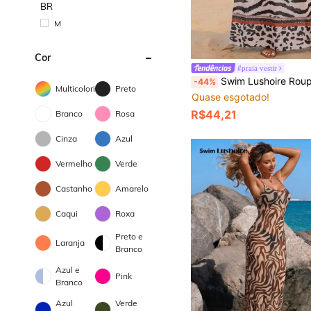
BR
M
Cor
#praia vestir
Swim Lushoire Roupas de Verão para Mulheres, Saída de Praia Feminina com Estampa Trop
-44%
Multicolorido
Preto
Quase esgotado!
R$44,21
Branco
Rosa
Cinza
Azul
Vermelho
Verde
Castanho
Amarelo
Caqui
Roxa
Preto e
Laranja
Branco
Azul e
Pink
Branco
Azul
Verde