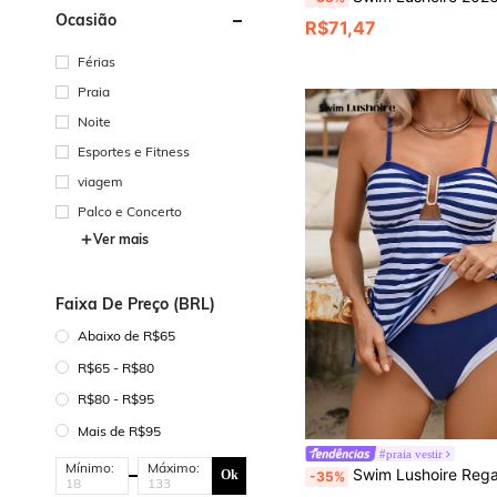
Ocasião
R$71,47
Férias
Praia
Noite
Esportes e Fitness
viagem
Palco e Concerto
Ver mais
Faixa De Preço (BRL)
Abaixo de R$65
R$65 - R$80
R$80 - R$95
Mais de R$95
#praia vestir
Mínimo:
Máximo:
Swim Lushoire Regata Ajustada Casual com Decoração de Meta
Ok
-35%