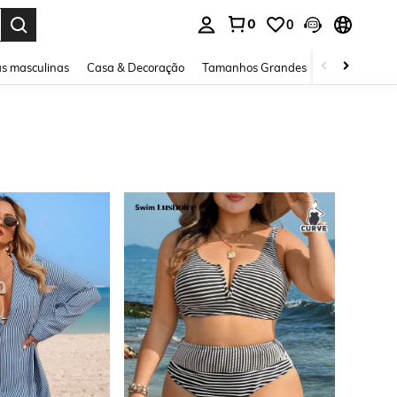
0
0
ar. Press Enter to select.
s masculinas
Casa & Decoração
Tamanhos Grandes
Joias e acessó