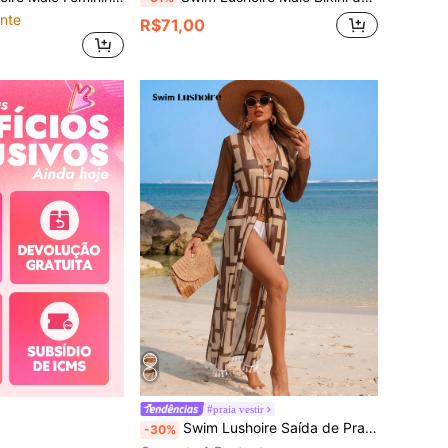
nte
R$71,00
#praia vestir
Swim Lushoire Saída de Praia Kimono Casual Feminina de Manga Longa com Ombro Regular, Amarração Longa na Cintura e Cores Contrastantes
-30%