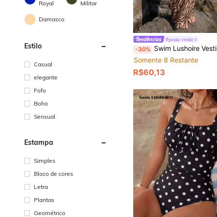
Royal
Militar
Damasco
#praia vestir
Estilo
Swim Lushoire Vestido Camiseta Transparente Estampado Sexy par
-30%
Somente 8 Restante
Casual
R$60,13
elegante
Fofo
Boho
Sensual
Estampa
Simples
Bloco de cores
Letra
Plantas
Geométrico