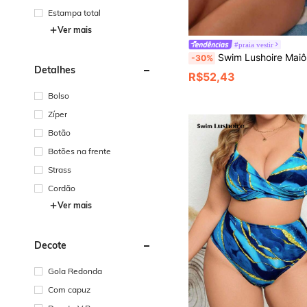
Estampa total
Ver mais
#praia vestir
Swim Lushoire Maiô Feminino Peça Única Primavera/Verão, Mais Vendido, Preto e Branco com Poá, Bloco de Cor, Alças Duplas 
-30%
Detalhes
R$52,43
Bolso
Zíper
Botão
Botões na frente
Strass
Cordão
Ver mais
Decote
Gola Redonda
Com capuz