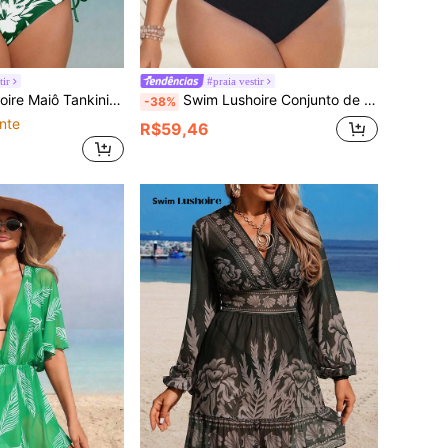
tir
#praia vestir
 Mulheres, Roupas de Praia para Mulheres, Conjuntos de Roupas de Férias para Mulheres, Roupas de Praia para Mulheres, Conjunto de Maiô Bikini com Cobertura Total para Mulheres, Roupas de Praia para Controle de Barriga para Mulheres, Conjunto de Maiô Bikini de 2 Peças para Mulheres com Controle de Barriga, Roupas de Férias para Mulheres
Swim Lushoire Conjunto de Maiô Bikini Halter com Estampa Geométrica Plus Size para Mulheres, Verão Praia Férias 2026
-38%
nte
R$59,46