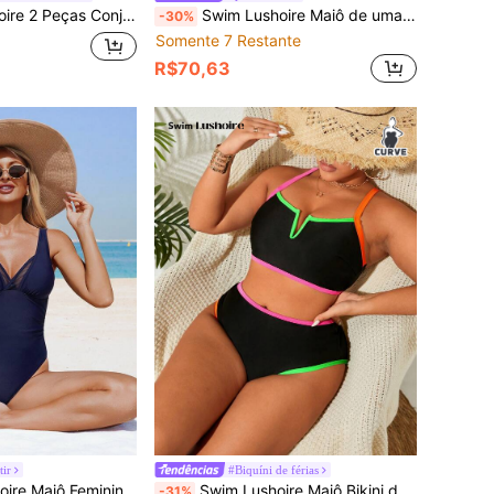
aia de Verão com Top de Alça Fina com Cordão Preto e Calcinha Estampada de Oncinha
Swim Lushoire Maiô de uma peça com nervuras e detalhes dourados, Elegante roupa de praia feminina
-30%
Somente 7 Restante
R$70,63
tir
#Biquíni de férias
de Cor Sólida com Sobreposição de Gola Babado
Swim Lushoire Maiô Bikini de duas peças em Plus Size com detalhes em neon, traje de banho da moda para a praia de verão
-31%