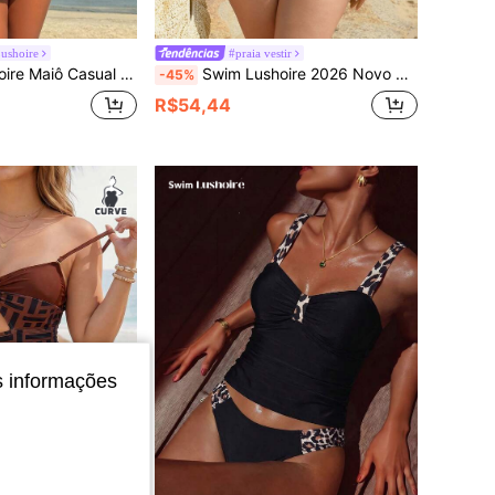
ushoire
#praia vestir
l Floral com Nó Lateral para Mulheres
Swim Lushoire 2026 Novo Maiô Bikini de Alça Fina com Estampa Tropical de Plantas para Praia e Férias de Verão, Top de Maiô Bikini Sem Costas para Mulheres Plus Size
-45%
R$54,44
s informações