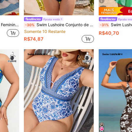
5
E
#praia vestir
#praia ves
nos Ombros, Decote Quadrado, Maduro e Conservador
Swim Lushoire Conjunto de Maiô Bikini de Cintura Alta Listrado em Azul e Branco, Plus Size, Novidade 2026
Swim Lushoire Vestido Saída de Praia Feminino, Es
-30%
-31%
Somente 10 Restante
R$40,70
R$74,87