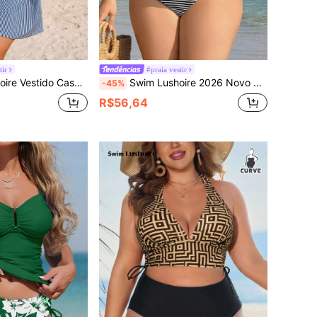
tir
#praia vestir
tura com Decote V Profundo e Listras Sexy para Mulheres, Primavera/Verão
Swim Lushoire 2026 Novo Maiô Casual Esportivo Sexy de Tecido Texturizado com Decote V Ampliado para Mulheres Plus Size
-45%
R$56,64