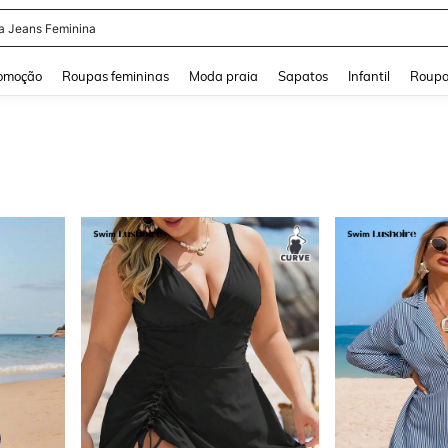
a
and down arrow keys to navigate search Buscas recentes and Pesquisar e Encontr
omoção
Roupas femininas
Moda praia
Sapatos
Infantil
Roupa