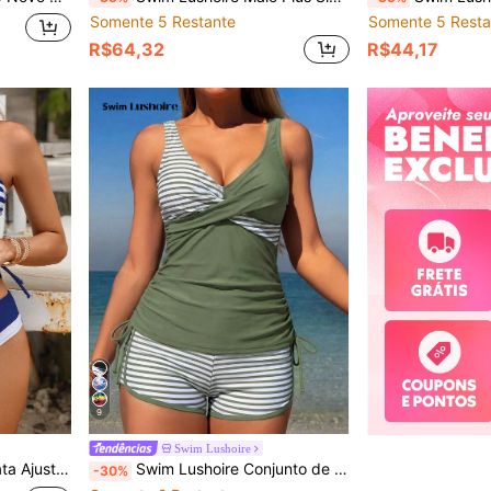
Somente 5 Restante
Somente 5 Resta
R$64,32
R$44,17
9
Swim Lushoire
l Listrada para Mulheres
Swim Lushoire Conjunto de Maiô Bikini Camisole Casual com Estampa Tropical de Plantas para Mulheres, Ideal para Férias na Praia
-30%