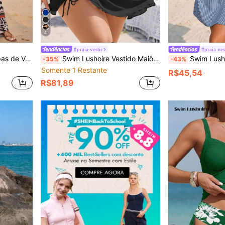
4
#praia vestir
#praia ves
ical de Plantas e Alças Ajustáveis
Swim Lushoire Vestido Maiô Plus Size Feminino Cor Sólida com Cordão Sexy para Cobrir
Swim Lushoire Vestido Casual de Praia Tipo Cober
-35%
-43%
Somente 1 Restante
R$45,54
R$81,89