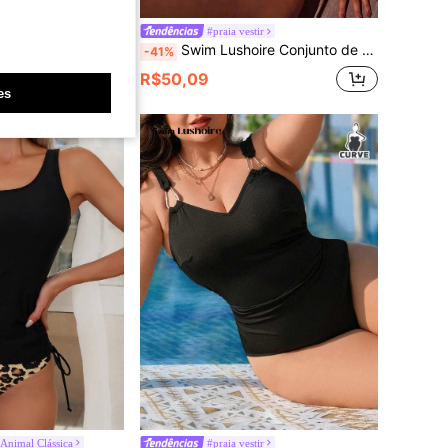
tir
#praia vestir
 em U, Alça Removível, Estampa Geométrica Retrô, Sexy com Recortes Vazados
Swim Lushoire Conjunto de Maiô Estilo Tankini com Alça Larga, Franzido e Estampa de Leopardo, Floral e Retalhos Pretos para Mulheres Maduras, Estilo Emagrecedor, Primavera/Verão
-41%
R$50,09
es
Animal Clássica
#praia vestir