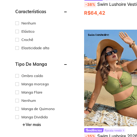
Swim Lushoire Vestido Kimono Casual de Férias com Ombro Caído, Manga Curta, Bolso Frontal, Bainha Assimétrica e Amarração Lateral, Roupa de Praia Feminina, Vestido de Férias, Camisa Saída de Praia, Roupas de Férias Femininas, Roupa De Praia Elegante Feminina, Vestidos Elegantes Femininos, Ves
-38%
Características
R$64,42
Nenhum
Elástico
Crochê
Elasticidade alta
Tipo De Manga
Ombro caído
Manga morcego
Manga Flare
Nenhum
Manga de Quimono
Manga Dividida
Ver mais
#praia vestir
Swim Lushoire 2026 Novo Conjunto de Maiô Bikini Plus Size Verde Oliva com Duas Peças, Decote Canoa, Design de Alça Ajust
-35%