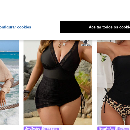
#praia vestir
#praia ves
Swim Lushoire Tankini Floral de Praia de Verão com Cordão Lateral
Swim Lushoire Top De Biquíni Feminino Texturizado Com Frente Torcida
Swim Lushoire Maiô Plus Size Sem Alças com Fivela
-30%
-43%
R$40,53
R$58,13
100+ vendido
onfigurar cookies
Aceitar todos os cooki
#praia vestir
#Estampa 