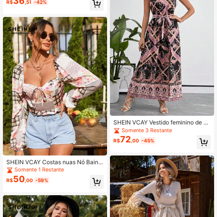
36
R$
,51
-42%
SHEIN VCAY Vestido feminino de pe
scoço Halter com fenda alta e esta
Somente 3 Restante
mpa de paisley
72
R$
,00
-45%
SHEIN VCAY Costas nuas Nó Bainh
a de Ruffle Folhado Floral Retalhos
Somente 1 Restante
Boho Blusa
50
R$
,00
-59%