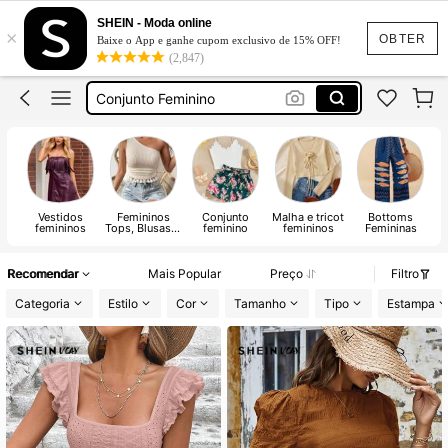
Vestido
SHEIN - Moda online
×
Vestido Longo
OBTER
Baixe o App e ganhe cupom exclusivo de 15% OFF!
(2,847)
Conjunto Feminino
Biquíni
Vestido Longo Elegante
Vestido
Vestidos
Femininos
Conjunto
Malha e tricot
Bottoms
femininos
Tops, Blusas &
feminino
femininos
Femininas
Camiseta
Recomendar
Mais Popular
Preço
Filtro
Categoria
Estilo
Cor
Tamanho
Tipo
Estampa