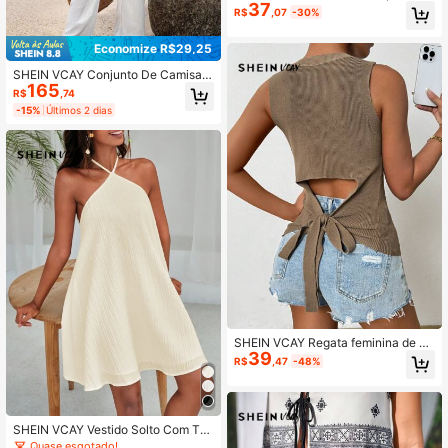
37
cal pescoço de cabresto
R$
,07
-30%
Economize R$29,25
SHEIN VCAY Conjunto De Camisa
165
De Manga Longa E Calça Feminina
R$
,74
- 2 Peças
-15%
Últimos 2 dias
SHEIN VCAY Regata feminina de ve
39
rão em tricô de cor sólida com detal
R$
,47
-48%
he de laço nas costas e bainha assi
métrica
SHEIN VCAY Vestido Solto Com Tex
tura De Cor Sólida E Gola Halter
Quase esgotado!