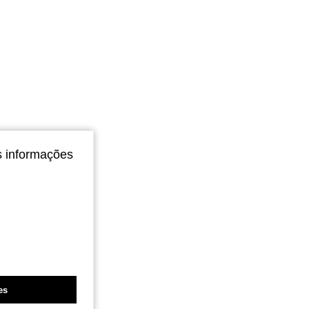
s informações
es