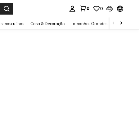
0
0
ar. Press Enter to select.
s masculinas
Casa & Decoração
Tamanhos Grandes
Joias e acessó