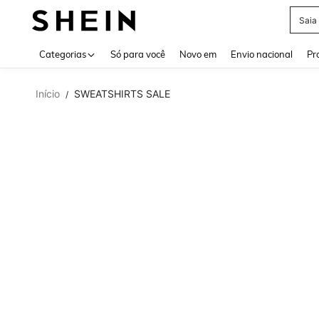
Saia
Use up 
Categorias
Só para você
Novo em
Envio nacional
Pr
Início
SWEATSHIRTS SALE
/