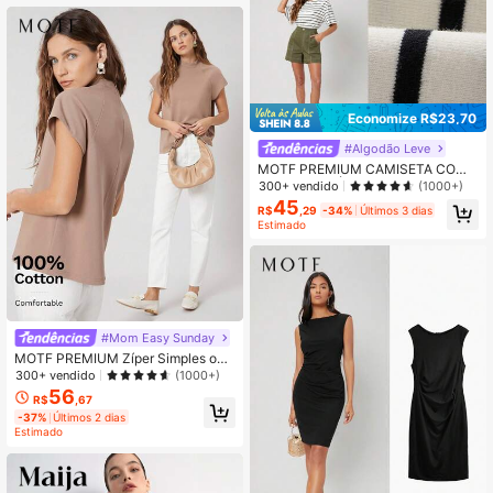
Economize R$23,70
#Algodão Leve
MOTF PREMIUM CAMISETA COM
OMBROS CAÍDOS
300+ vendido
(1000+)
45
R$
,29
-34%
Últimos 3 dias
Estimado
#Mom Easy Sunday
MOTF PREMIUM Zíper Simples oca
sional Camiseta
300+ vendido
(1000+)
56
R$
,67
-37%
Últimos 2 dias
Estimado