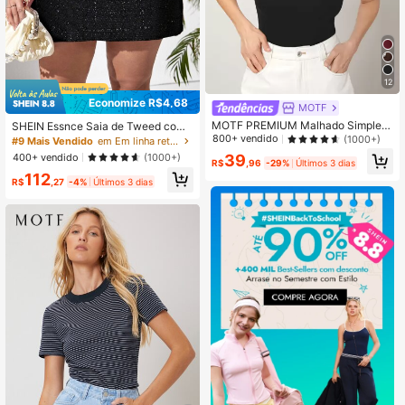
12
Economize R$4,68
MOTF
MOTF PREMIUM Malhado Simples
SHEIN Essnce Saia de Tweed com
ocasional Regata & Camisa
Zíper Nas Costas e Cintura Alta, Par
800+ vendido
(1000+)
#9 Mais Vendido
em Em linha reta Calças Tamanhos Grandes
a o Inverno
400+ vendido
(1000+)
39
R$
,96
-29%
Últimos 3 dias
112
R$
,27
-4%
Últimos 3 dias