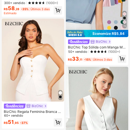
MPADA RETA
300+ vendido
(1000+)
58
R$
,28
-35%
Últimos 3 dias
Estimado
15
Economize R$5,84
BizChic
BizChic Top Sólida com Manga Mor
cego Assimétrica Feminina, Top Plis
50+ vendido
(1000+)
sada Elegante, Parte Superior Casu
33
al de Escritório da Moda
R$
,11
-15%
Últimos 3 dias
BizChic
BizChic Regata Feminina Branca El
egante para Festa de Verão à Noite,
60+ vendido
Cor Sólida, Botões Metálicos Contr
51
R$
,95
-37%
astantes na Frente, Ajustada, Básic
a para Uso Urbano, Trabalho e Cas