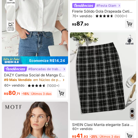
#Festa Glam
Firerie Sólido Gola Drapeada Cetim
Vestido Cami Vestuário De Trabalho
70+ vendido
(1000+)
87
R$
,90
Economize R$14,24
#Bancadas de trabalho
DAZY Camisa Social de Manga Cur
ta com Botões, Cor Sólida e Versáti
#9 Mais Vendido
em Núcleo de peculiaridade Ideias de looks
l, Casual Business
60+ vendido
(1000+)
80
R$
,71
-15%
Últimos 3 dias
SHEIN Clasi Manta elegante Saia d
e Tamanho Grande
60+ vendido
41
R$
,93
-25%
Últimos 3 dias