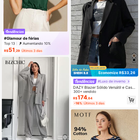
#Glamour de férias
Top 13
Aumentando 10%
51
R$
,29
Últimos 3 dias
Economize R$33,26
#Luxo de inverno
DAZY Blazer Sólido Versátil e Casu
al
300+ vendido
174
R$
,64
-16%
Últimos 3 dias