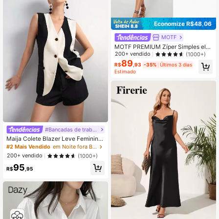
Economize R$48,06
MOTF
MOTF PREMIUM Zíper Simples ele
gante Vestido
200+ vendido
(1000+)
89
R$
,93
-35%
Últimos 3 dias
Estimado
#Bancadas de trabalho
Maija Colete Blazer Leve Feminino
com Decote em V, Botões e Blocos
#2 Mais Vendido
em Noite fora Blazers Femininos Leves
de Cor Bicolor, para Trabalho, Outo
200+ vendido
(1000+)
no/Inverno, Passeio
95
R$
,95