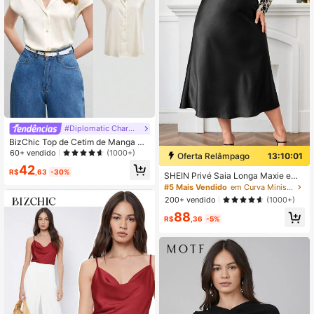
#Diplomatic Charm Core
BizChic Top de Cetim de Manga Cu
rta Elegante Feminina, Colarinho e
60+ vendido
(1000+)
Oferta Relâmpago
13:10:00
Botões Brancos, Uso Casual, de Ne
42
gócios e Formal
R$
,63
-30%
SHEIN Privé Saia Longa Maxie em
Cetim Linha-A de Cintura Alta em T
#5 Mais Vendido
em Curva Minissaias Plus Size
amanhos Grandes
200+ vendido
(1000+)
88
R$
,36
-5%