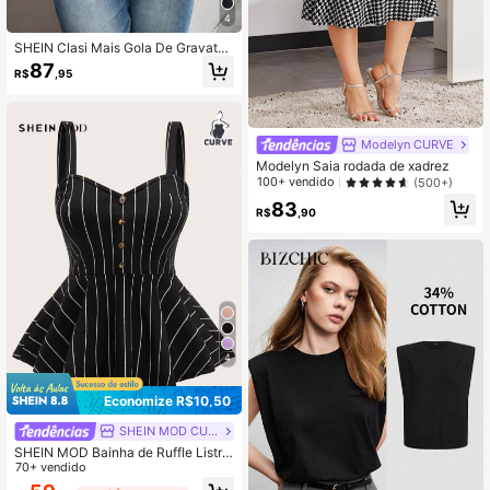
4
SHEIN Clasi Mais Gola De Gravata
Manga Pétala Blusa
87
R$
,95
Modelyn CURVE
Modelyn Saia rodada de xadrez
100+ vendido
(500+)
83
R$
,90
4
Economize R$10,50
SHEIN MOD CURVE
SHEIN MOD Bainha de Ruffle Listra
do ocasional Regata Plus Size
70+ vendido