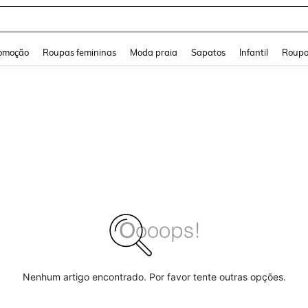
and down arrow keys to navigate search Buscas recentes and Pesquisar e Encontr
omoção
Roupas femininas
Moda praia
Sapatos
Infantil
Roupa
Nenhum artigo encontrado. Por favor tente outras opções.