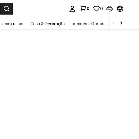
0
0
ar. Press Enter to select.
s masculinas
Casa & Decoração
Tamanhos Grandes
Joias e acessó