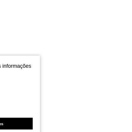
s informações
es