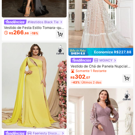
#Vestidos Black Tie
Vestido de Festa Estilo Tomara-que
266
-Caia de Cetim com Fenda na Coxa
R$
,66
-19%
e Detalhe em Tela Contrastante
Economize R$227,88
MGIACY
Vestido de Chá de Panela Nupcial c
om Bainha Franzida, Renda Bordad
Somente 1 Restante
a Floral e Recortes
302
R$
,07
-43%
Últimos 2 dias
Faeriesty Discount