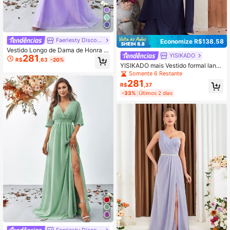
Faeriesty Discount
Economize R$138,58
Vestido Longo de Dama de Honra El
YISIKADO
281
egante de Organza com Gola Alta,
R$
,63
-20%
Mangas Bispo Longas e Detalhes d
YISIKADO mais Vestido formal lante
e Babados para Festa
joula de contraste manga dividida b
Somente 6 Restante
ainha de sereia
281
R$
,37
-33%
Últimos 2 dias
Faeriesty Discount