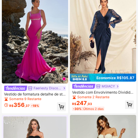
Economize R$105,87
MGIACY
Faeriesty Discount
Vestido com Envolvimento Dividido
Vestido de formatura detalhe de str
Combinação de Tela Bordada Elega
Somente 2 Restante
ass bainha de sereia
Somente 9 Restante
nte
247
356
R$
,03
R$
,37
-19%
-30%
Últimos 2 dias