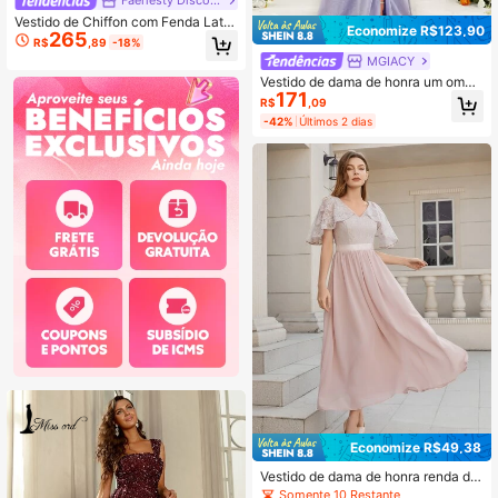
Vestido de Chiffon com Fenda Later
Economize R$123,90
265
al em Poá, Vestido de Dama de Hon
R$
,89
-18%
ra
MGIACY
Vestido de dama de honra um ombr
171
o tubo coxa dividida glitter
R$
,09
-42%
Últimos 2 dias
Economize R$49,38
Vestido de dama de honra renda de
contraste chiffon
Somente 10 Restante